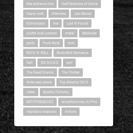
free entrance live
Half Gramme of Soma
heavy rock
interview
Jaw Bones
Kilimanjaro
live
Lost N Found
lucifer over London
metal
MrsHyde
party
Punk Rock
rock
ROCK N' ROLL
RocknRoll Romance
Salt
SIX D.O.G.S
surf
The Dead Dranks
The Thriller
three way plane
Top Albums 2013
video
Βραδιά Ποίησης
ΜΠΥΡΟΒΔΕΛΕΣ
εκπαιδεύοντας τη Ρίτα
παράξενο καφενείο
ποίηση