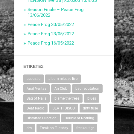
TENSION live στη Χαλκίδα 13/9/23
Season Finale – Peace Frog
13/06/2022
Peace Frog 30/05/2022
Peace Frog 23/05/2022
Peace Frog 16/05/2022
ΕΤΙΚΈΤΕΣ
acoustic
album release live
Anal Veritas
An Club
bad reputation
Bag of Nails
blame the trees
blues
Deaf Radio
DEATH DISCO
dirty fuse
Distorted Function
Double or Nothing
drs
Freak on Tuesday
freakout.gr