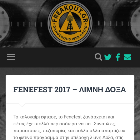
FENEFEST 2017 – ΛΙΜΝΗ ΔΟΞΑ
Το καλοκαίρι έφτασε, το Fenefest ξανάρχεται και
φέτος έχει πολλά περισσότερα να πει. Συναυλίες,
παραστάσεις, πεζοπορίες και πολλά άλλα απαρτίζουν
το φετινό πρόγραμμα στην υπέροχη λίμνη Δόξα, στις