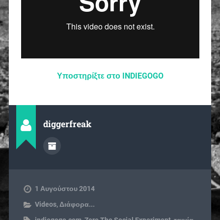
Υποστηρίξτε στο INDIEGOGO
diggerfreak
1 Αυγούστου 2014
Videos
,
Διάφορα...
indiegogo.com
,
Zero The Social Experiment
,
ταινία