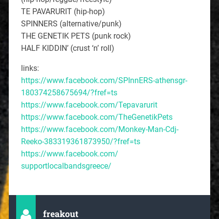
TE PAVARURIT (hip-hop)
SPINNERS (alternative/punk)
THE GENETIK PETS (punk rock)
HALF KIDDIN’ (crust ‘n’ roll)
links:
https://www.facebook.com/
SPInnERS-athensgr-
180374258
675694/?fref=ts
https://www.facebook.com/
Tepavarurit
https://www.facebook.com/
TheGenetikPets
https://www.facebook.com/
Monkey-Man-Cdj-
Reeko-383319
361873950/?fref=ts
https://www.facebook.com/
supportlocalbandsgreece/
freakout