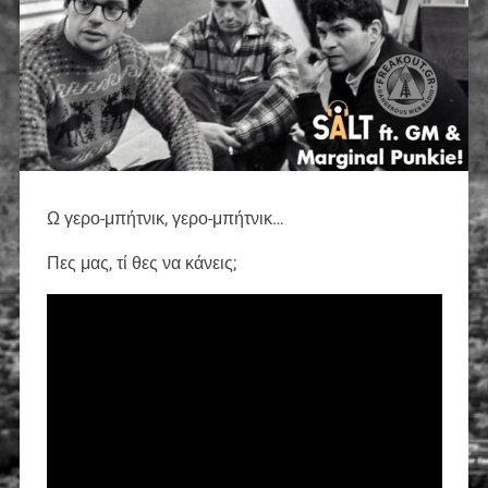
Ω γερο-μπήτνικ, γερο-μπήτνικ…
Πες μας, τί θες να κάνεις;