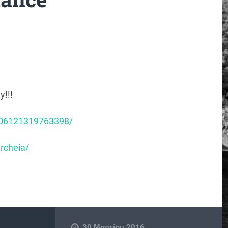
y!!!
206121319763398/
rcheia/
30 Μαρτίου 2016