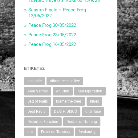
TENSION live στη Χαλκίδα 13/9/23
Season Finale – Peace Frog
13/06/2022
Peace Frog 30/05/2022
Peace Frog 23/05/2022
Peace Frog 16/05/2022
ΕΤΙΚΈΤΕΣ
acoustic
album release live
Anal Veritas
An Club
bad reputation
Bag of Nails
blame the trees
blues
Deaf Radio
DEATH DISCO
dirty fuse
Distorted Function
Double or Nothing
drs
Freak on Tuesday
freakout.gr