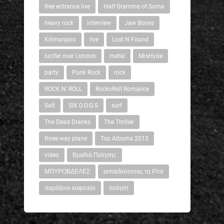
free entrance live
Half Gramme of Soma
heavy rock
interview
Jaw Bones
Kilimanjaro
live
Lost N Found
lucifer over London
metal
MrsHyde
party
Punk Rock
rock
ROCK N' ROLL
RocknRoll Romance
Salt
SIX D.O.G.S
surf
The Dead Dranks
The Thriller
three way plane
Top Albums 2013
video
Βραδιά Ποίησης
ΜΠΥΡΟΒΔΕΛΕΣ
εκπαιδεύοντας τη Ρίτα
παράξενο καφενείο
ποίηση