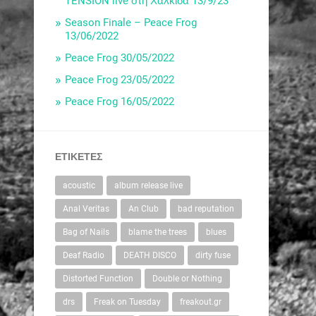
TENSION live στη Χαλκίδα 13/9/23
Season Finale – Peace Frog
13/06/2022
Peace Frog 30/05/2022
Peace Frog 23/05/2022
Peace Frog 16/05/2022
ΕΤΙΚΈΤΕΣ
acoustic
album release live
Anal Veritas
An Club
bad reputation
Bag of Nails
blame the trees
blues
Deaf Radio
DEATH DISCO
dirty fuse
Distorted Function
Double or Nothing
drs
Freak on Tuesday
freakout.gr