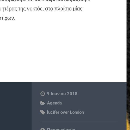
ητέρας της νυκτός, στο πλαίσιο μίας
στίχων.
9 Ιουνίου 2018
Agenda
lucifer over London
Προηγούμενο