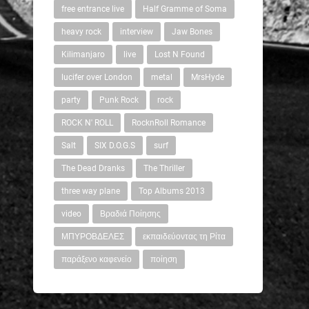
free entrance live
Half Gramme of Soma
heavy rock
interview
Jaw Bones
Kilimanjaro
live
Lost N Found
lucifer over London
metal
MrsHyde
party
Punk Rock
rock
ROCK N' ROLL
RocknRoll Romance
Salt
SIX D.O.G.S
surf
The Dead Dranks
The Thriller
three way plane
Top Albums 2013
video
Βραδιά Ποίησης
ΜΠΥΡΟΒΔΕΛΕΣ
εκπαιδεύοντας τη Ρίτα
παράξενο καφενείο
ποίηση