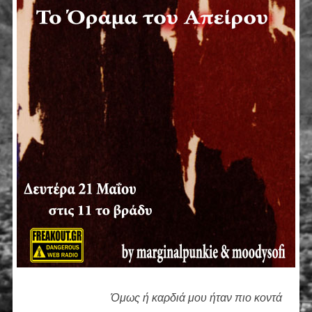
Όμως ή καρδιά μου ήταν πιο κοντά