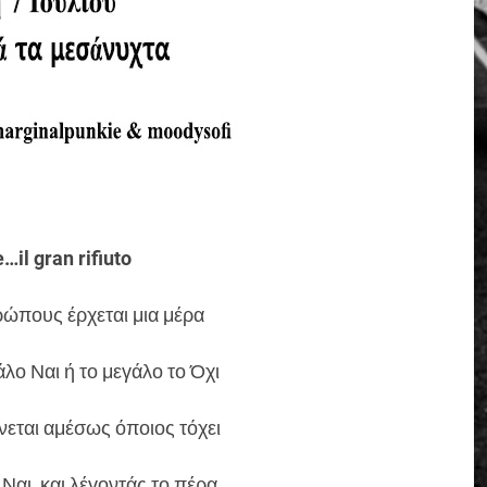
…il gran rifiuto
ρώπους έρχεται μια μέρα
λο Ναι ή το μεγάλο το Όχι
εται αμέσως όποιος τόχει
 Ναι, και λέγοντάς το πέρα