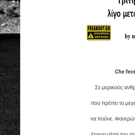
Che fece
Σε μερικούς ανθ
που πρέπει το μεγά
να πούνε. Φανερών
έτοιμο μέσα του το