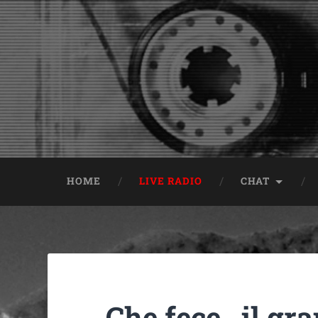
HOME
LIVE RADIO
CHAT
Che fece…il gran