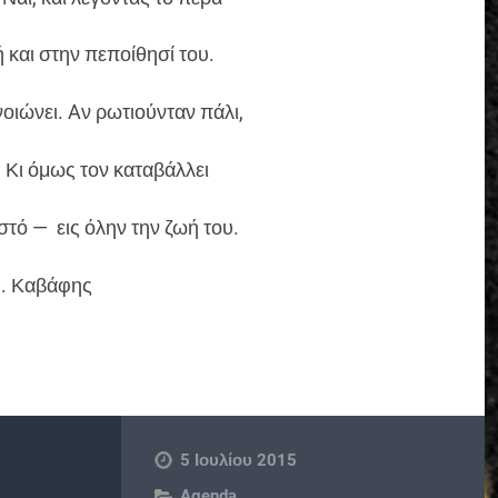
ή και στην πεποίθησί του.
οιώνει. Aν ρωτιούνταν πάλι,
. Κι όμως τον καταβάλλει
ωστό — εις όλην την ζωή του.
. Καβάφης
5 Ιουλίου 2015
Agenda