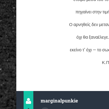
πηγαίνει στην τιμ
Ο αρνηθείς δεν μεταν
όχι θα ξαναέλεγε
εκείνο τ’ όχι — το σ
Κ.Π
marginalpunkie