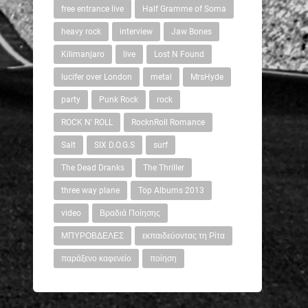
free entrance live
Half Gramme of Soma
heavy rock
interview
Jaw Bones
Kilimanjaro
live
Lost N Found
lucifer over London
metal
MrsHyde
party
Punk Rock
rock
ROCK N' ROLL
RocknRoll Romance
Salt
SIX D.O.G.S
surf
The Dead Dranks
The Thriller
three way plane
Top Albums 2013
video
Βραδιά Ποίησης
ΜΠΥΡΟΒΔΕΛΕΣ
εκπαιδεύοντας τη Ρίτα
παράξενο καφενείο
ποίηση