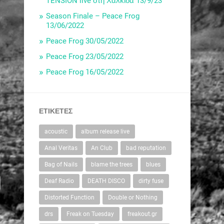
TENSION live στη Χαλκίδα 13/9/23
Season Finale – Peace Frog
13/06/2022
Peace Frog 30/05/2022
Peace Frog 23/05/2022
Peace Frog 16/05/2022
ΕΤΙΚΈΤΕΣ
acoustic
album release live
Anal Veritas
An Club
bad reputation
Bag of Nails
blame the trees
blues
Deaf Radio
DEATH DISCO
dirty fuse
Distorted Function
Double or Nothing
drs
Freak on Tuesday
freakout.gr