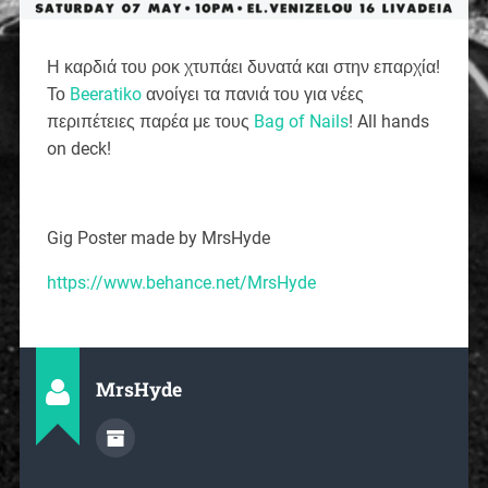
Η καρδιά του ροκ χτυπάει δυνατά και στην επαρχία!
Το
Beeratiko
ανοίγει τα πανιά του για νέες
περιπέτειες παρέα με τους
Bag of Nails
! All hands
on deck!
Gig Poster made by MrsHyde
https://www.behance.net/MrsHyde
MrsHyde