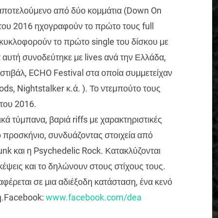
αποτελούμενο από δύο κομμάτια (Down On
του 2016 ηχογραφούν το πρώτο τους full
ιο κυκλοφορούν το πρώτο single του δίσκου με
α αυτή συνοδεύτηκε με lives ανά την Ελλάδα,
εστιβάλ, ECHO Festival στα οποία συμμετείχαν
s, Nightstalker κ.ά. ). Το ντεμπούτο τους
 του 2016.
ά τύμπανα, βαριά riffs με χαρακτηριστικές
ο προσκήνιο, συνδυάζοντας στοιχεία από
nk και η Psychedelic Rock. Κατακλύζονται
κέψεις και το δηλώνουν στους στίχους τους.
φέρεται σε μια αδιέξοδη κατάσταση, ένα κενό
η.Facebook:
www.facebook.com/dea