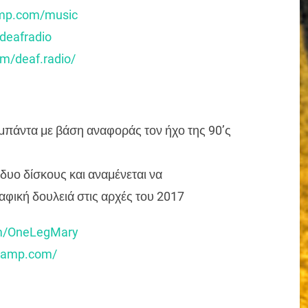
mp.com/music
deafradio
m/deaf.radio/
 μπάντα με βάση αναφοράς τον ήχο της 90’ς
 δυο δίσκους και αναμένεται να
φική δουλειά στις αρχές του 2017
m/OneLegMary
camp.com/