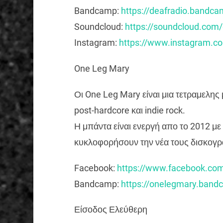
Bandcamp:
https://deafradio.ba
ndca
Soundcloud:
https://soundcloud
.com/
Instagram:
https://www.instagr
am.co
One Leg Mary
Οι One Leg Mary είναι μια τετραμελης
post-hardcore και indie rock.
Η μπάντα είναι ενεργή απο το 2012 με
κυκλοφορήσουν την νέα τους δισκογρα
Facebook:
https://www.facebook
.co
Bandcamp:
https://onelegmary.b
and
Είσοδος Ελεύθερη