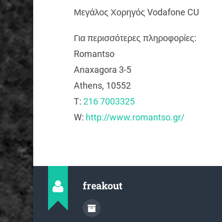
Μεγάλος Χορηγός Vodafone CU
Για περισσότερες πληροφορίες:
Romantso
Anaxagora 3-5
Athens, 10552
T:
216 7003325
W:
http://www.romantso.gr/
freakout