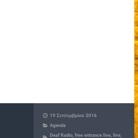
19 Σεπτεμβρίου 2016
Agenda
Deaf Radio
,
free entrance live
,
live
,