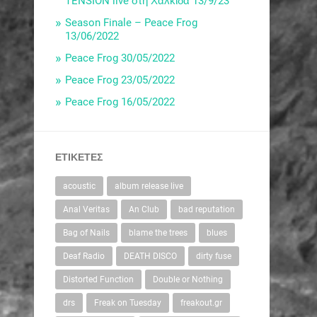
TENSION live στη Χαλκίδα 13/9/23
Season Finale – Peace Frog
13/06/2022
Peace Frog 30/05/2022
Peace Frog 23/05/2022
Peace Frog 16/05/2022
ΕΤΙΚΈΤΕΣ
acoustic
album release live
Anal Veritas
An Club
bad reputation
Bag of Nails
blame the trees
blues
Deaf Radio
DEATH DISCO
dirty fuse
Distorted Function
Double or Nothing
drs
Freak on Tuesday
freakout.gr