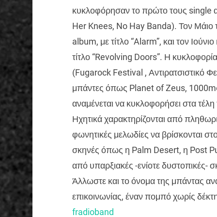
κυκλοφόρησαν το πρώτο τους single 
Her Knees, No Hay Banda). Τον Μάιο 
album, με τίτλο “Alarm”, και τον Ιούν
τίτλο “Revolving Doors”. Η κυκλοφορί
(Fugarock Festival , Αντιρατσιστικό Φ
μπάντες όπως Planet of Zeus, 1000mod
αναμένεται να κυκλοφορήσει στα τέλη
Ηχητικά χαρακτηρίζονται από πληθωρικ
φωνητικές μελωδίες να βρίσκονται στ
σκηνές όπως η Palm Desert, η Post Pu
από υπαρξιακές -ενίοτε δυστοπικές- σ
Άλλωστε και το όνομα της μπάντας ανα
επικοινωνίας, έναν πομπό χωρίς δέκτ
fradioband