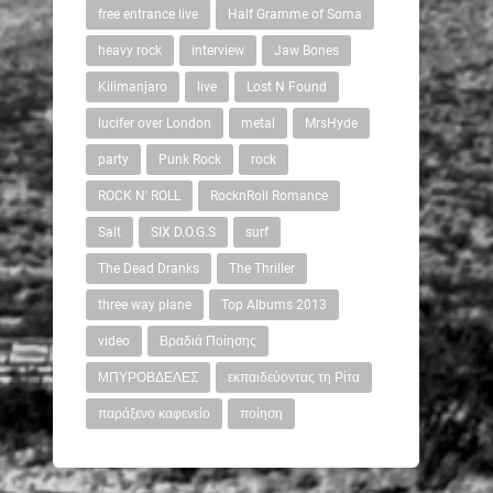
free entrance live
Half Gramme of Soma
heavy rock
interview
Jaw Bones
Kilimanjaro
live
Lost N Found
lucifer over London
metal
MrsHyde
party
Punk Rock
rock
ROCK N' ROLL
RocknRoll Romance
Salt
SIX D.O.G.S
surf
The Dead Dranks
The Thriller
three way plane
Top Albums 2013
video
Βραδιά Ποίησης
ΜΠΥΡΟΒΔΕΛΕΣ
εκπαιδεύοντας τη Ρίτα
παράξενο καφενείο
ποίηση