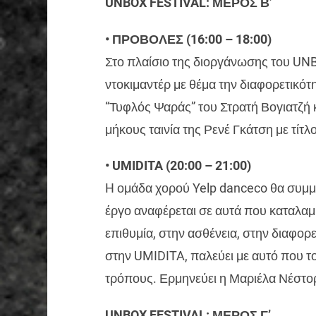
UNBOX FESTIVAL: ΜΕΡΟΣ Β’
• ΠΡΟΒΟΛΕΣ (16:00 – 18:00)
Στο πλαίσιο της διοργάνωσης του UN
ντοκιμαντέρ με θέμα την διαφορετικότη
“Τυφλός Ψαράς” του Στρατή Βογιατζή 
μήκους ταινία της Ρενέ Γκάτση με τίτλο 
• UMIDITA (20:00 – 21:00)
H ομάδα χορού Yelp danceco θα συμμε
έργο αναφέρεται σε αυτά που καταλαμ
επιθυμία, στην ασθένεια, στην διαφορ
στην UMIDITA, παλεύει με αυτό που το
τρόπους. Ερμηνεύει η Μαριέλα Νέστο
UNBOX FESTIVAL: ΜΕΡΟΣ Γ’