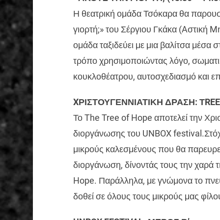
Η θεατρική ομάδα Τσόκαρα θα παρουσ
γιορτή;» του Σέργιου Γκάκα (Aστική M
ομάδα ταξιδεύει με μια βαλίτσα μέσα σ
τρόπο χρησιμοποιώντας λόγο, σωματικ
κουκλοθέατρου, αυτοσχεδιασμό και επ
XΡΙΣΤΟΥΓΕΝΝΙΑΤΙΚΗ ΔΡΑΣΗ: ΤREE O
Το The Tree of Hope αποτελεί την Χρι
διοργάνωσης του UNBOX festival.Στόχ
μικρούς καλεσμένους που θα παρευρεθ
διοργάνωση, δίνοντάς τους την χαρά τ
Hope. Παράλληλα, με γνώμονα το πνε
δοθεί σε όλους τους μικρούς μας φίλ