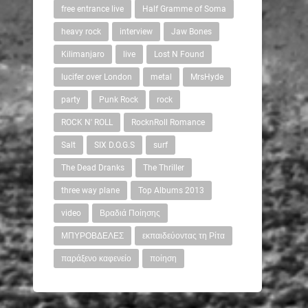
free entrance live
Half Gramme of Soma
heavy rock
interview
Jaw Bones
Kilimanjaro
live
Lost N Found
lucifer over London
metal
MrsHyde
party
Punk Rock
rock
ROCK N' ROLL
RocknRoll Romance
Salt
SIX D.O.G.S
surf
The Dead Dranks
The Thriller
three way plane
Top Albums 2013
video
Βραδιά Ποίησης
ΜΠΥΡΟΒΔΕΛΕΣ
εκπαιδεύοντας τη Ρίτα
παράξενο καφενείο
ποίηση