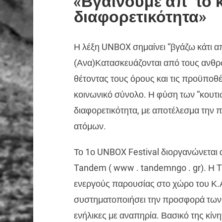
«Βγαίνουμε απ’ το κ
διαφορετικότητα»
Η λέξη UNBOX σημαίνει “βγάζω κάτι απ
(Ανα)Κατασκευάζονται από τους ανθρώ
θέτοντας τους όρους και τις προϋποθ
κοινωνικό σύνολο. Η φύση των “κουτιώ
διαφορετικότητα, με αποτέλεσμα την
ατόμων.
Το 1ο UNBOX Festival διοργανώνεται 
Tandem ( www . tandemngo . gr). Η 
ενεργούς παρουσίας στο χώρο του Κ.Α
συστηματοποιήσει την προσφορά των ε
ενήλικες με αναπηρία. Βασικό της κίνη