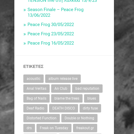
TENSION live στη Χαλκίδα 13/9/23
Season Finale – Peace Frog
13/06/2022
Peace Frog 30/05/2022
Peace Frog 23/05/2022
Peace Frog 16/05/2022
ΕΤΙΚΈΤΕΣ
acoustic
album release live
Anal Veritas
An Club
bad reputation
Bag of Nails
blame the trees
blues
Deaf Radio
DEATH DISCO
dirty fuse
Distorted Function
Double or Nothing
drs
Freak on Tuesday
freakout.gr