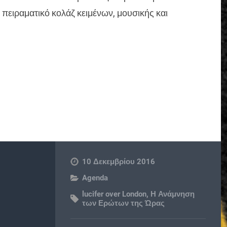
α πειραματικό κολάζ κειμένων, μουσικής και
10 Δεκεμβρίου 2016
Agenda
lucifer over London
,
Η Ανάμνηση
των Ερώτων της Ώρας