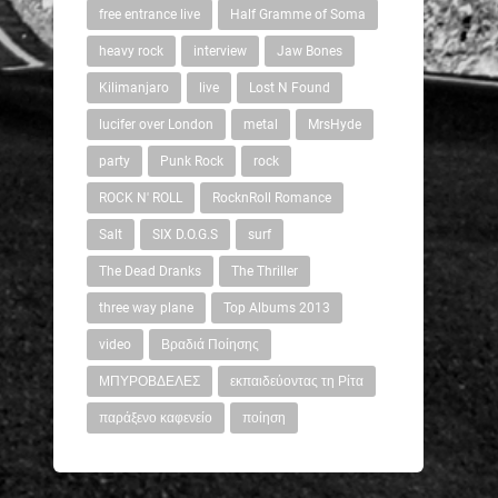
free entrance live
Half Gramme of Soma
heavy rock
interview
Jaw Bones
Kilimanjaro
live
Lost N Found
lucifer over London
metal
MrsHyde
party
Punk Rock
rock
ROCK N' ROLL
RocknRoll Romance
Salt
SIX D.O.G.S
surf
The Dead Dranks
The Thriller
three way plane
Top Albums 2013
video
Βραδιά Ποίησης
ΜΠΥΡΟΒΔΕΛΕΣ
εκπαιδεύοντας τη Ρίτα
παράξενο καφενείο
ποίηση