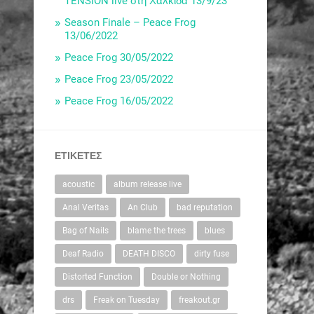
TENSION live στη Χαλκίδα 13/9/23
Season Finale – Peace Frog
13/06/2022
Peace Frog 30/05/2022
Peace Frog 23/05/2022
Peace Frog 16/05/2022
ΕΤΙΚΈΤΕΣ
acoustic
album release live
Anal Veritas
An Club
bad reputation
Bag of Nails
blame the trees
blues
Deaf Radio
DEATH DISCO
dirty fuse
Distorted Function
Double or Nothing
drs
Freak on Tuesday
freakout.gr