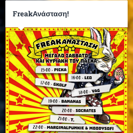
FreakΑνάσταση!