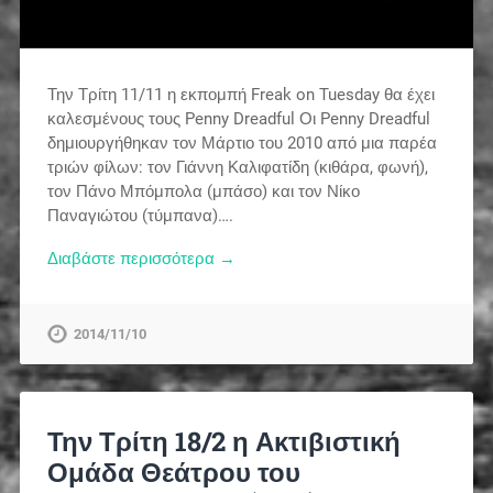
Την Τρίτη 11/11 η εκπομπή Freak on Tuesday θα έχει
καλεσμένους τους Penny Dreadful Οι Penny Dreadful
δημιουργήθηκαν τον Μάρτιο του 2010 από μια παρέα
τριών φίλων: τον Γιάννη Καλιφατίδη (κιθάρα, φωνή),
τον Πάνο Μπόμπολα (μπάσο) και τον Νίκο
Παναγιώτου (τύμπανα)….
Διαβάστε περισσότερα →
2014/11/10
Την Τρίτη 18/2 η Ακτιβιστική
Ομάδα Θεάτρου του