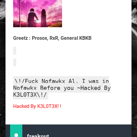
Greetz : Prosox, RxR, General KBKB
\!/Fuck Nofawkx Al. I was in
Nofawkx Before you ~Hacked By
K3L0T3X\!/
Hacked By K3L0T3X! !
freakout