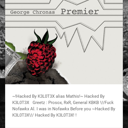
~!Hacked By K3L0T3X alias Mathis!~ Hacked By
K3L0T3X Greetz : Prosox, RxR, General KBKB \!/Fuck
Nofawkx Al. I was in Nofawkx Before you ~Hacked By
K3L0T3X\!/ Hacked By K3L0T3X! !