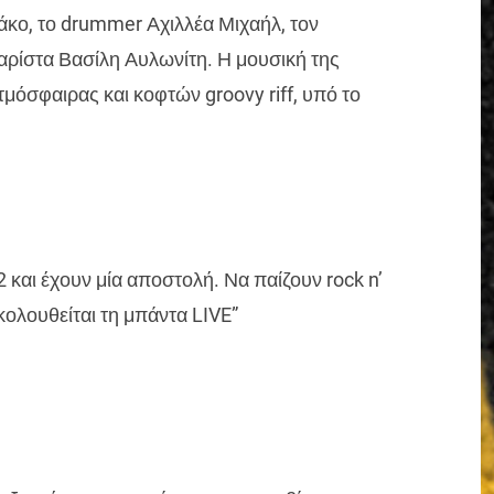
άκο, το drummer Αχιλλέα Μιχαήλ, τον
θαρίστα Βασίλη Αυλωνίτη. Η μουσική της
τμόσφαιρας και κοφτών groovy riff, υπό το
και έχουν μία αποστολή. Να παίζουν rock n’
 ακολουθείται τη μπάντα LIVE”