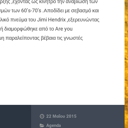
αρξης ,έχοντας ως κίνητρο την αναβίωση των
ών των 60’s-70’s .Αποδίδει με σεβασμό και
λικό πνεύμα του Jimi Hendrix ,εξερευνώντας
υτή διαμορφώθηκε από το Are you
μη παραλείποντας βέβαια τις γνωστές
22 Μαΐου 2015
Agenda