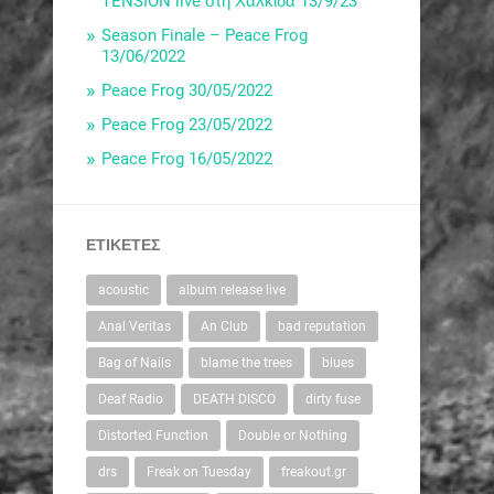
TENSION live στη Χαλκίδα 13/9/23
Season Finale – Peace Frog
13/06/2022
Peace Frog 30/05/2022
Peace Frog 23/05/2022
Peace Frog 16/05/2022
ΕΤΙΚΈΤΕΣ
acoustic
album release live
Anal Veritas
An Club
bad reputation
Bag of Nails
blame the trees
blues
Deaf Radio
DEATH DISCO
dirty fuse
Distorted Function
Double or Nothing
drs
Freak on Tuesday
freakout.gr