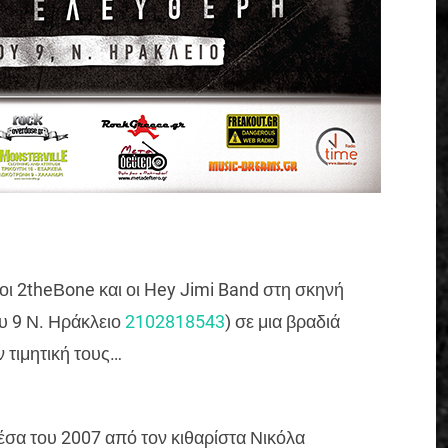
 οι 2theΒone και οι Hey Jimi Band στη σκηνή
υ 9 Ν. Ηράκλειο
2102818543
) σε μια βραδιά
ν τιμητική τους…
έσα του 2007 από τον κιθαρίστα Νικόλα