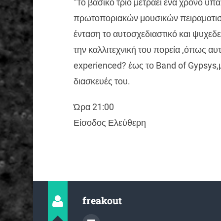
“Το βασικό τρίο μετράει ένα χρόνο ύπ
πρωτοποριακών μουσικών πειραματισμ
ένταση το αυτοσχεδιαστικό και ψυχεδε
την καλλιτεχνική του πορεία ,όπως α
experienced? έως το Band of Gypsys,
διασκευές του.
Ώρα 21:00
Είσοδος Ελεύθερη
freakout