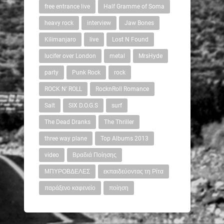
free entrance live
Half Gramme of Soma
heavy rock
interview
Jaw Bones
Kilimanjaro
live
Lost N Found
lucifer over London
metal
MrsHyde
party
Punk Rock
rock
ROCK N' ROLL
RocknRoll Romance
Salt
SIX D.O.G.S
surf
The Dead Dranks
The Thriller
three way plane
Top Albums 2013
video
Βραδιά Ποίησης
ΜΠΥΡΟΒΔΕΛΕΣ
εκπαιδεύοντας τη Ρίτα
παράξενο καφενείο
ποίηση