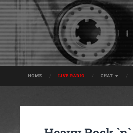
HOME
LIVE RADIO
CHAT
Heavy Rock `n`