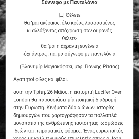
Σύννεφο με Παντελόνια
[…] Θέλετε
θα ‘μαι ακέραιος, όλο κρέας λυσσασμένος
-κι αλλάζοντας απόχρωση σαν ουρανός-
θέλετε-
θα ‘μαι η άχραντη ευγένεια
-όχι άντρας πια, μα σύγνεφο με παντελόνια.
(Βλαντιμίρ Μαγιακόφσκι, μτφ. Γιάννης Ρίτσος)
Αγαπητοί φίλες και φίλοι,
αυτή την Τρίτη, 26 Μαΐου, η εκπομπή Lucifer Over
London θα παρουσιάσει μία ποιητική διαδρομή
στην Ευρώπη. Κινήματα δύο αιώνων, ιστορίες
δημιουργών που χαρτογράφησαν τα πολλαπλά
μονοπάτια της ανθρώπινης ταυτότητας, ωσμώσεις
ιδεών και πειραματικές φόρμες. Ένας ευρωπαϊκός
χορός με καλλιτεχνικούς επιμελητές όπως ο Jean