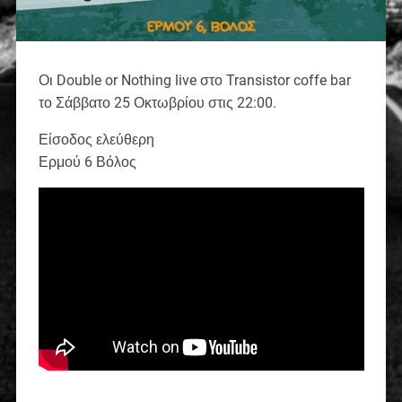
Οι Double or Nothing live στο Transistor coffe bar
το Σάββατο 25 Οκτωβρίου στις 22:00.
Είσοδος ελεύθερη
Ερμού 6 Βόλος