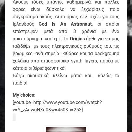
Ακούμε τόσες μπάντες καθημερινά, και πολλές
φορές είναι δύσκολο να ξεχωρίσεις ποιο
συγκρότημα ακούς. Αυτό όμως δεν ισχύει για τους
Ιρλανδούς
God Ιs Αn Astronaut
,
οι οποίοι
επέστρεψαν μετά από 3 χρόνια με ένα
αριστούργημα -κατ’ εμέ. Το
Origins
ήρθε για να μας
ταξιδέψει με τους ηλεκτρονικούς ρυθμούς του, τις
βρώμικες -ανά σημεία- κιθάρες και τα background
χαλάκια από ατμοσφαιρικά synth layers, παρέα με
κάποια αιθέρια φωνητικά.
Βάζω ακουστικά, κλείνω μάτια και… καλώς τα
παιδιά!
My choice:
[youtube=http://www.youtube.com/watch?
v=Y_zAawuNXa0&w=450&h=253]