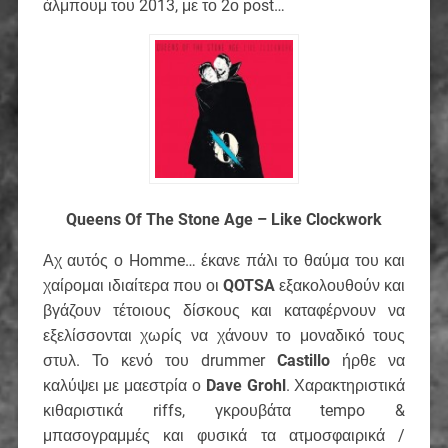
άλμπουμ του 2013, με το 2ο post…
Queens Of The Stone Age – Like Clockwork
Αχ αυτός ο Homme… έκανε πάλι το θαύμα του και
χαίρομαι ιδιαίτερα που οι
QOTSA
εξακολουθούν και
βγάζουν τέτοιους δίσκους και καταφέρνουν να
εξελίσσονται χωρίς να χάνουν το μοναδικό τους
στυλ. Το κενό του drummer
Castillo
ήρθε να
καλύψει με μαεστρία ο
Dave Grohl
. Χαρακτηριστικά
κιθαριστικά riffs, γκρουβάτα tempo &
μπασογραμμές και φυσικά τα ατμοσφαιρικά /