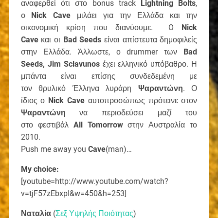
αναφερθεί ότι στο bonus track
Lightning Bolts
,
o
Nick
Cave
μιλάει για την Ελλάδα και την
οικονομική κρίση που διανύουμε. O
Nick
Cave
και οι
Bad Seeds
είναι απίστευτα δημοφιλείς
στην Ελλάδα. Άλλωστε, ο drummer των
Bad
Seeds, Jim Sclavunos
έχει ελληνικό υπόβαθρο. Η
μπάντα είναι επίσης συνδεδεμένη με
τον θρυλικό Έλληνα λυράρη
Ψαραντώνη
. Ο
ίδιος ο
Nick Cave
αυτοπροσώπως πρότεινε στον
Ψαραντώνη
να περιοδεύσει μαζί του
στο φεστιβάλ
All Tomorrow
στην Αυστραλία το
2010.
Push me away you
Cave
(man)…
My choice:
[youtube=http://www.youtube.com/watch?
v=tjF57zEbxpI&w=450&h=253]
Ναταλία
(
Σεξ Υψηλής Ποιότητας
)