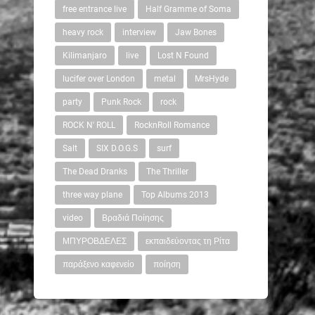
free entrance live
Half Gramme of Soma
heavy rock
interview
Jaw Bones
Kilimanjaro
live
Lost N Found
lucifer over London
metal
MrsHyde
party
Punk Rock
rock
ROCK N' ROLL
RocknRoll Romance
Salt
SIX D.O.G.S
surf
The Dead Dranks
The Thriller
three way plane
Top Albums 2013
video
Βραδιά Ποίησης
ΜΠΥΡΟΒΔΕΛΕΣ
εκπαιδεύοντας τη Ρίτα
παράξενο καφενείο
ποίηση