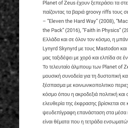
Planet of Zeus έχουν ξεπεράσει τα στ
παίζοντας τα βαριά groovy riffs τους 
– “Eleven the Hard Way” (2008), “Macho
the Pack” (2016), “Faith in Physics” (2
Ελλάδα και σε όλον τον κόσμο, η μπά
Lynyrd Skynyrd με τους Mastodon και τ
μας ταξιδέψει με χορό και ελπίδα σε 
Το τελευταίο άλμπουμ των Planet of Zeu
μουσική συνοδεία για τη δυστοπική κ
ξέσπασμα με κοινωνικοπολιτικο περιε
κόσμο όπου η ακροδεξιά πολιτική και
ελευθερία της έκφρασης βρίσκεται σε 
ψευδεπίγραφη επανάσταση στα μέσα κ
είναι θέματα που η τετράδα ενσωματώνε