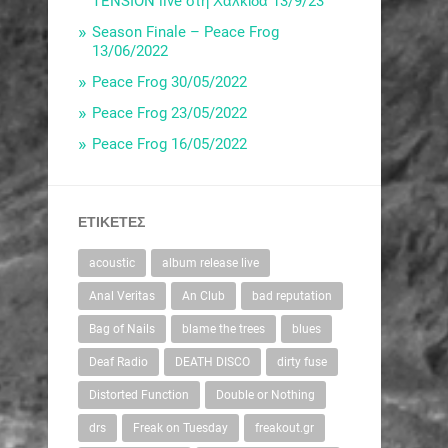
TENSION live στη Χαλκίδα 13/9/23
Season Finale – Peace Frog
13/06/2022
Peace Frog 30/05/2022
Peace Frog 23/05/2022
Peace Frog 16/05/2022
ΕΤΙΚΈΤΕΣ
acoustic
album release live
Anal Veritas
An Club
bad reputation
Bag of Nails
blame the trees
blues
Deaf Radio
DEATH DISCO
dirty fuse
Distorted Function
Double or Nothing
drs
Freak on Tuesday
freakout.gr