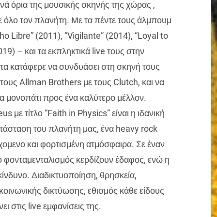
ενά όρια της μουσικής σκηνής της χώρας ,
σε όλο τον πλανήτη. Με τα πέντε τους άλμπουμ
 Libre” (2011), “Vigilante” (2014), “Loyal to
019) – και τα εκπληκτικά live τους στην
ντα κατάφερε να συνδυάσει στη σκηνή τους
ους Allman Brothers με τους Clutch, και να
ένα μονοπάτι προς ένα καλύτερο μέλλον.
s με τίτλο “Faith in Physics” είναι η ιδανική
ατάσταση του πλανήτη μας, ένα heavy rock
χομενο και φορτισμένη ατμόσφαιρα. Σε έναν
 ο φονταμενταλισμός κερδίζουν έδαφος, ενώ η
κίνδυνο. Διαδικτυοποίηση, θρησκεία,
οινωνικής δικτύωσης, εθισμός κάθε είδους
ι στις live εμφανίσεις της.