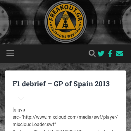
F1 debrief – GP of Spain 2013
[gigya
src=”http://www.mixcloud.com/media/swf/player/
mixcloudLoader.swf”