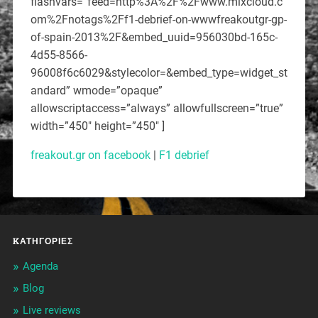
flashvars=”feed=http%3A%2F%2Fwww.mixcloud.c
om%2Fnotags%2Ff1-debrief-on-wwwfreakoutgr-gp-
of-spain-2013%2F&embed_uuid=956030bd-165c-
4d55-8566-
96008f6c6029&stylecolor=&embed_type=widget_st
andard” wmode=”opaque”
allowscriptaccess=”always” allowfullscreen=”true”
width=”450″ height=”450″ ]
freakout.gr on facebook
|
F1 debrief
KΑΤΗΓΟΡΊΕΣ
Agenda
Blog
Live reviews