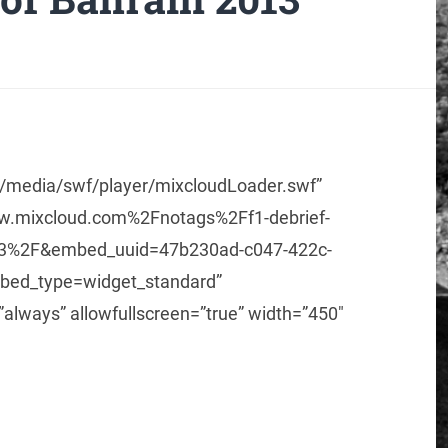
m/media/swf/player/mixcloudLoader.swf”
.mixcloud.com%2Fnotags%2Ff1-debrief-
013%2F&embed_uuid=47b230ad-c047-422c-
bed_type=widget_standard”
lways” allowfullscreen=”true” width=”450″