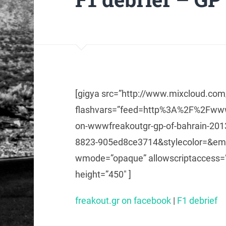
[gigya src=”http://www.mixcloud.co
flashvars=”feed=http%3A%2F%2Fwww
on-wwwfreakoutgr-gp-of-bahrain-2
8823-905ed8ce3714&stylecolor=&em
wmode=”opaque” allowscriptaccess=”a
height=”450″ ]
freakout.gr on facebook
|
F1 debrief