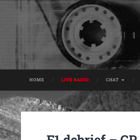
HOME
LIVE RADIO
CHAT
F1 debrief – GP