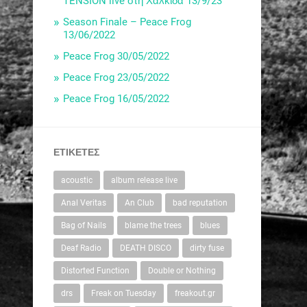
TENSION live στη Χαλκίδα 13/9/23
Season Finale – Peace Frog
13/06/2022
Peace Frog 30/05/2022
Peace Frog 23/05/2022
Peace Frog 16/05/2022
ΕΤΙΚΈΤΕΣ
acoustic
album release live
Anal Veritas
An Club
bad reputation
Bag of Nails
blame the trees
blues
Deaf Radio
DEATH DISCO
dirty fuse
Distorted Function
Double or Nothing
drs
Freak on Tuesday
freakout.gr