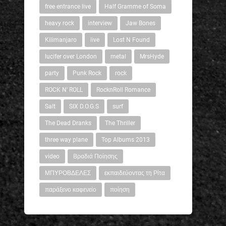
free entrance live
Half Gramme of Soma
heavy rock
interview
Jaw Bones
Kilimanjaro
live
Lost N Found
lucifer over London
metal
MrsHyde
party
Punk Rock
rock
ROCK N' ROLL
RocknRoll Romance
Salt
SIX D.O.G.S
surf
The Dead Dranks
The Thriller
three way plane
Top Albums 2013
video
Βραδιά Ποίησης
ΜΠΥΡΟΒΔΕΛΕΣ
εκπαιδεύοντας τη Ρίτα
παράξενο καφενείο
ποίηση