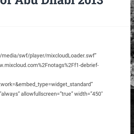
m/media/swf/player/mixcloudLoader.swf”
.mixcloud.com%2Fnotags%2Ff1-debrief-
rtwork=&embed_type=widget_standard”
lways” allowfullscreen=”true” width=”450″