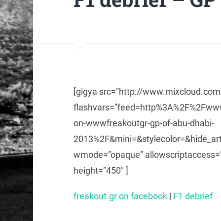
[gigya src=”http://www.mixcloud.co
flashvars=”feed=http%3A%2F%2Fwww
on-wwwfreakoutgr-gp-of-abu-dhabi-
2013%2F&mini=&stylecolor=&hide_a
wmode=”opaque” allowscriptaccess=”a
height=”450″ ]
freakout.gr on facebook
|
F1 debrief