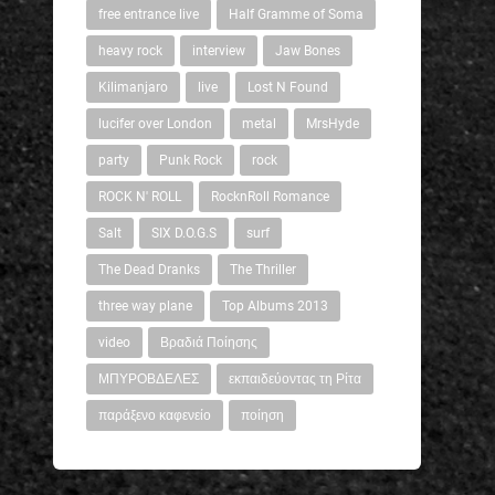
free entrance live
Half Gramme of Soma
heavy rock
interview
Jaw Bones
Kilimanjaro
live
Lost N Found
lucifer over London
metal
MrsHyde
party
Punk Rock
rock
ROCK N' ROLL
RocknRoll Romance
Salt
SIX D.O.G.S
surf
The Dead Dranks
The Thriller
three way plane
Top Albums 2013
video
Βραδιά Ποίησης
ΜΠΥΡΟΒΔΕΛΕΣ
εκπαιδεύοντας τη Ρίτα
παράξενο καφενείο
ποίηση