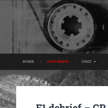
HOME
LIVE RADIO
CHAT
F1 debrief – GP