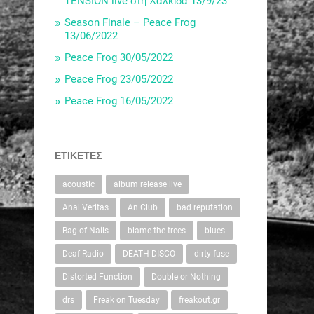
TENSION live στη Χαλκίδα 13/9/23
Season Finale – Peace Frog
13/06/2022
Peace Frog 30/05/2022
Peace Frog 23/05/2022
Peace Frog 16/05/2022
ΕΤΙΚΈΤΕΣ
acoustic
album release live
Anal Veritas
An Club
bad reputation
Bag of Nails
blame the trees
blues
Deaf Radio
DEATH DISCO
dirty fuse
Distorted Function
Double or Nothing
drs
Freak on Tuesday
freakout.gr