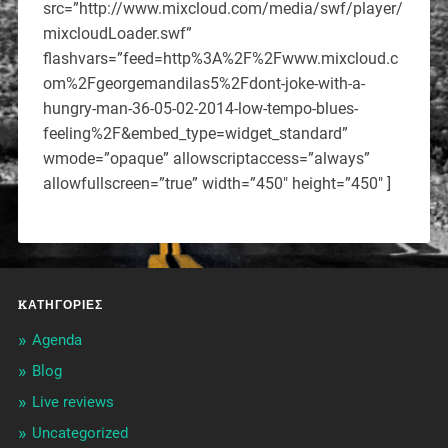
src=”http://www.mixcloud.com/media/swf/player/
mixcloudLoader.swf”
flashvars=”feed=http%3A%2F%2Fwww.mixcloud.c
om%2Fgeorgemandilas5%2Fdont-joke-with-a-
hungry-man-36-05-02-2014-low-tempo-blues-
feeling%2F&embed_type=widget_standard”
wmode=”opaque” allowscriptaccess=”always”
allowfullscreen=”true” width=”450″ height=”450″ ]
KΑΤΗΓΟΡΊΕΣ
Agenda
Blog
Live reviews
Uncategorized