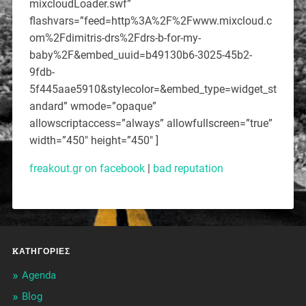
mixcloudLoader.swf”
flashvars=”feed=http%3A%2F%2Fwww.mixcloud.c
om%2Fdimitris-drs%2Fdrs-b-for-my-
baby%2F&embed_uuid=b49130b6-3025-45b2-
9fdb-
5f445aae5910&stylecolor=&embed_type=widget_st
andard” wmode=”opaque”
allowscriptaccess=”always” allowfullscreen=”true”
width=”450″ height=”450″ ]
freakout.gr on facebook
|
bad reputation
KΑΤΗΓΟΡΊΕΣ
Agenda
Blog