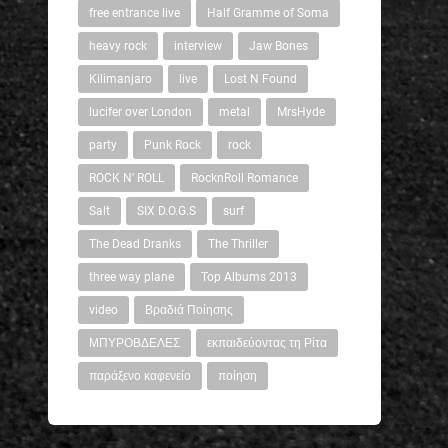
free entrance live
Half Gramme of Soma
heavy rock
interview
Jaw Bones
Kilimanjaro
live
Lost N Found
lucifer over London
metal
MrsHyde
party
Punk Rock
rock
ROCK N' ROLL
RocknRoll Romance
Salt
SIX D.O.G.S
surf
The Dead Dranks
The Thriller
three way plane
Top Albums 2013
video
Βραδιά Ποίησης
ΜΠΥΡΟΒΔΕΛΕΣ
εκπαιδεύοντας τη Ρίτα
παράξενο καφενείο
ποίηση