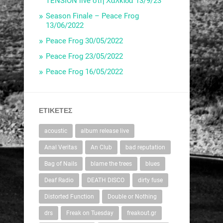
TENSION live στη Χαλκίδα 13/9/23
Season Finale – Peace Frog
13/06/2022
Peace Frog 30/05/2022
Peace Frog 23/05/2022
Peace Frog 16/05/2022
ΕΤΙΚΈΤΕΣ
acoustic
album release live
Anal Veritas
An Club
bad reputation
Bag of Nails
blame the trees
blues
Deaf Radio
DEATH DISCO
dirty fuse
Distorted Function
Double or Nothing
drs
Freak on Tuesday
freakout.gr