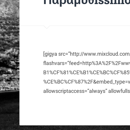
[gigya src=”http://www.mixcloud.co
flashvars=”feed=http%3A%2F%2Fw
B1%CF%81%CE%B1%CE%BC%CF%85%C
%CE%BC%CF%87%2F&embed_type=wid
allowscriptaccess=”always” allowfulls