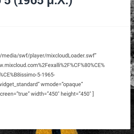
m/media/swf/player/mixcloudLoader.swf”
ww.mixcloud.com%2Fexalli%2F%CF%80%CE%
E%B8issimo-5-1965-
get_standard” wmode=”opaque”
creen=”true” width=”450″ height=”450″ ]