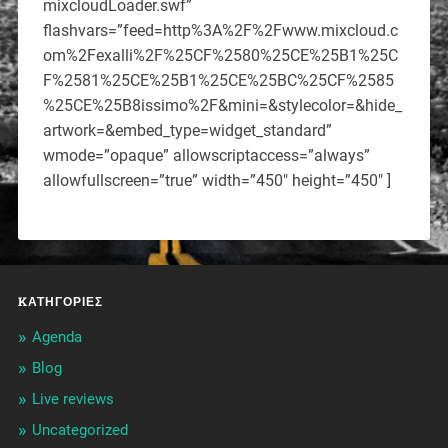
mixcloudLoader.swf”
flashvars=”feed=http%3A%2F%2Fwww.mixcloud.c
om%2Fexalli%2F%25CF%2580%25CE%25B1%25C
F%2581%25CE%25B1%25CE%25BC%25CF%2585
%25CE%25B8issimo%2F&mini=&stylecolor=&hide_
artwork=&embed_type=widget_standard”
wmode=”opaque” allowscriptaccess=”always”
allowfullscreen=”true” width=”450″ height=”450″ ]
KΑΤΗΓΟΡΊΕΣ
Agenda
Blog
Live reviews
Uncategorized