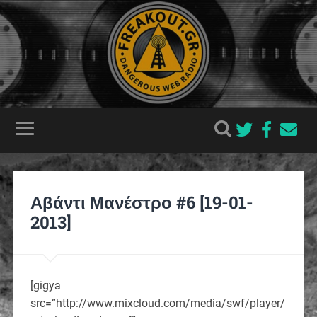
Αβάντι Μανέστρο #6 [19-01-
2013]
[gigya
src=”http://www.mixcloud.com/media/swf/player/