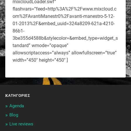
mixcloudLoader.swf”
flashvars=”feed=http%3A%2F%2Fwww.mixcloud.c
om%2FAvantiManestr0%2Favanti-manestro-5-12-
01-2013%2F&embed_uuid=324a8209-621a-4210-
86b1-
3be355d4588b&stylecolor=&embed_type=widget_s
tandard” wmode=”opaque”
allowscriptaccess=”always” allowfullscreen=”true”
width=”450″ height=”450″ ]
KΑΤΗΓΟΡΊΕΣ
Agenda
Blog
Live reviews