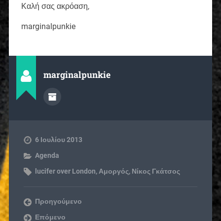
Καλή σας ακρόαση,
marginalpunkie
marginalpunkie
6 Ιουλίου 2013
Agenda
lucifer over London
,
Αμοργός
,
Νίκος Γκάτσος
Προηγούμενο
Επόμενο