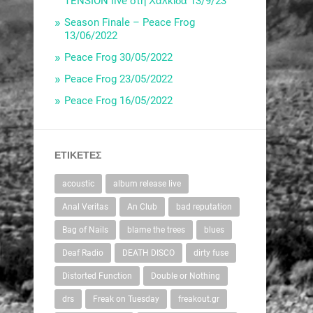
TENSION live στη Χαλκίδα 13/9/23
Season Finale – Peace Frog
13/06/2022
Peace Frog 30/05/2022
Peace Frog 23/05/2022
Peace Frog 16/05/2022
ΕΤΙΚΈΤΕΣ
acoustic
album release live
Anal Veritas
An Club
bad reputation
Bag of Nails
blame the trees
blues
Deaf Radio
DEATH DISCO
dirty fuse
Distorted Function
Double or Nothing
drs
Freak on Tuesday
freakout.gr