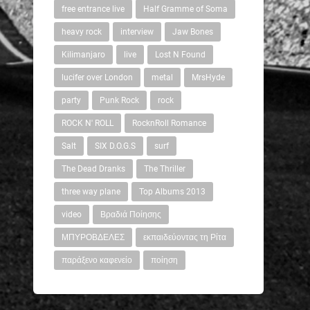
free entrance live
Half Gramme of Soma
heavy rock
interview
Jaw Bones
Kilimanjaro
live
Lost N Found
lucifer over London
metal
MrsHyde
party
Punk Rock
rock
ROCK N' ROLL
RocknRoll Romance
Salt
SIX D.O.G.S
surf
The Dead Dranks
The Thriller
three way plane
Top Albums 2013
video
Βραδιά Ποίησης
ΜΠΥΡΟΒΔΕΛΕΣ
εκπαιδεύοντας τη Ρίτα
παράξενο καφενείο
ποίηση