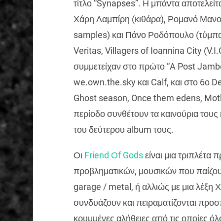
τίτλο “Synapses”. Η μπάντα αποτελείτ
Χάρη Λαμπίρη (κιθάρα), Ρομανό Μανο
samples) και Πάνο Ροδόπουλο (τύμπαν
Veritas, Villagers of Ioannina City (V
συμμετείχαν στο πρώτο “A Post Jambore
we.own.the.sky και Calf, και στο 6ο 
Ghost season, Once them edens, Mothe
περίοδο συνθέτουν τα καινούρια τους 
του δεύτερου album τους.
Οι
Friend Οf Gods
είναι μια τριπλέτα 
προβληματικών, μουσικών που παίζουν 
garage / metal, ή αλλιώς με μια λέξη 
συνδυάζουν και πειραματίζονται προ
κρυμμένες αλήθειες από τις οποίες όλ