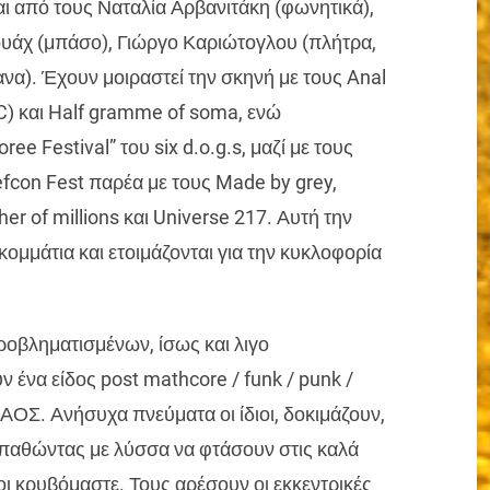
αι από τους Ναταλία Αρβανιτάκη (φωνητικά),
υάχ (μπάσο), Γιώργο Καριώτογλου (πλήτρα,
α). Έχουν μοιραστεί την σκηνή με τους Anal
.I.C) και Half gramme of soma, ενώ
e Festival” του six d.o.g.s, μαζί με τους
Defcon Fest παρέα με τους Made by grey,
r of millions και Universe 217. Αυτή την
κομμάτια και ετοιμάζονται για την κυκλοφορία
προβληματισμένων, ίσως και λιγο
ένα είδος post mathcore / funk / punk /
ΧΑΟΣ. Ανήσυχα πνεύματα οι ίδιοι, δοκιμάζουν,
σπαθώντας με λύσσα να φτάσουν στις καλά
οι κρυβόμαστε. Τους αρέσουν οι εκκεντρικές