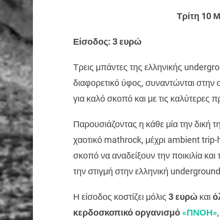
Τρίτη 10 Μ
Είσοδος: 3 ευρώ
Τρεις μπάντες της ελληνικής undergr
διαφορετικό ύφος, συναντώνται στην 
για καλό σκοπό και με τις καλύτερες π
Παρουσιάζοντας η κάθε μία την δική τ
χαοτικό mathrock, μέχρι ambient trip-
σκοπό να αναδείξουν την ποικιλία κα
την στιγμή στην ελληνική undergroun
Η είσοδος κοστίζει μόλις
3 ευρώ
και
ό
κερδοσκοπικό οργανισμό
«ΠΝΟΗ»