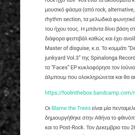
μουσικό φάσμα (από rock, alternative, 
rhythm section, τα μελωδικά φωνητικά 
του ήχου τους. Η μπάντα δίνει βάση στ
διάφορα φεστιβάλ καθώς και έχει ανοίξε
Master of disguise, κ.α. Το κομμάτι “
junkyard Vol.3” της Spinalonga Recor
το “Faces” EP κυκλοφόρησε τον Ιούν
άλμπουμ που ολοκληρώνεται και θα ακ
https://foolinthebox.bandcamp.com/
Οι
Blame the Trees
είναι μία πενταμε
δημιουργήθηκε στην Αθήνα το φθινόπω
και το Post-Rock. Τον Δεκεμβριο του