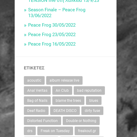
TENSION live στη Χαλκίδα 13/9/23
Season Finale – Peace Frog
13/06/2022
Peace Frog 30/05/2022
Peace Frog 23/05/2022
Peace Frog 16/05/2022
ΕΤΙΚΈΤΕΣ
acoustic
album release live
Anal Veritas
An Club
bad reputation
Bag of Nails
blame the trees
blues
Deaf Radio
DEATH DISCO
dirty fuse
Distorted Function
Double or Nothing
drs
Freak on Tuesday
freakout.gr