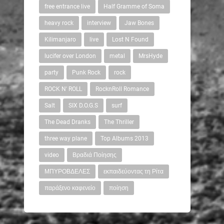
free entrance live
Half Gramme of Soma
heavy rock
interview
Jaw Bones
Kilimanjaro
live
Lost N Found
lucifer over London
metal
MrsHyde
party
Punk Rock
rock
ROCK N' ROLL
RocknRoll Romance
Salt
SIX D.O.G.S
surf
The Dead Dranks
The Thriller
three way plane
Top Albums 2013
video
Βραδιά Ποίησης
ΜΠΥΡΟΒΔΕΛΕΣ
εκπαιδεύοντας τη Ρίτα
παράξενο καφενείο
ποίηση