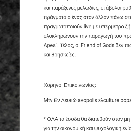
και παράξενες μελωδίες, οι άβολοι ρυ
πράγματα ο ένας στον άλλον πάνω στη
πραγματοποιούν live με υπέρμετρο ζή
ολοκληρώνουν την παραγωγή του πρώτ
Apes”. Τέλος, οι Friend of Gods δεν π
και θρησκείες.
Χορηγοί Επικοινωνίας:
Mtv Εν Λευκώ avopolis ελculture po
* ΟΛΑ τα έσοδα θα διατεθούν στον 
για την οικονομική και ψυχολογική ε