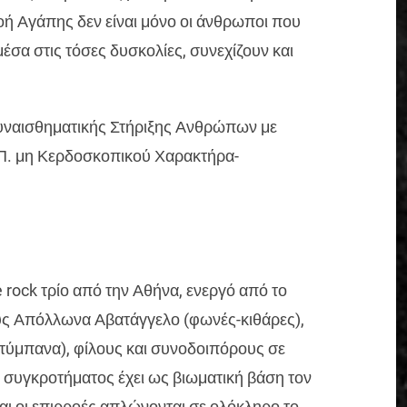
νοή Αγάπης δεν είναι μόνο οι άνθρωποι που
 μέσα στις τόσες δυσκολίες, συνεχίζουν και
υναισθηματικής Στήριξης Ανθρώπων με
 Π. μη Κερδοσκοπικού Χαρακτήρα-
ve rock τρίο από την Αθήνα, ενεργό από το
υς Απόλλωνα Αβατάγγελο (φωνές-κιθάρες),
τύμπανα), φίλους και συνοδοιπόρους σε
 συγκροτήματος έχει ως βιωματική βάση τον
αι οι επιρροές απλώνονται σε ολόκληρο το