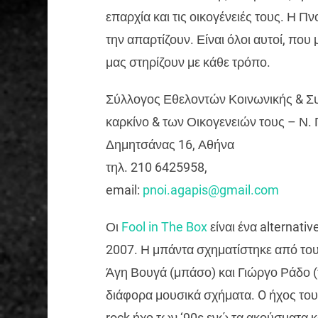
επαρχία και τις οικογένειές τους. Η Π
την απαρτίζουν. Είναι όλοι αυτοί, που
μας στηρίζουν με κάθε τρόπο.
Σύλλογος Εθελοντών Κοινωνικής & Σ
καρκίνο & των Οικογενειών τους – Ν.
Δημητσάνας 16, Αθήνα
τηλ. 210 6425958,
email:
pnoi.agapis@gmail.com
Οι
Fool in The Box
είναι ένα alternati
2007. Η μπάντα σχηματίστηκε από το
Άγη Βουγά (μπάσο) και Γιώργο Ράδο (
διάφορα μουσικά σχήματα. O ήχος του
rock ήχο των ‘90s ενώ τα ακούσματα κ