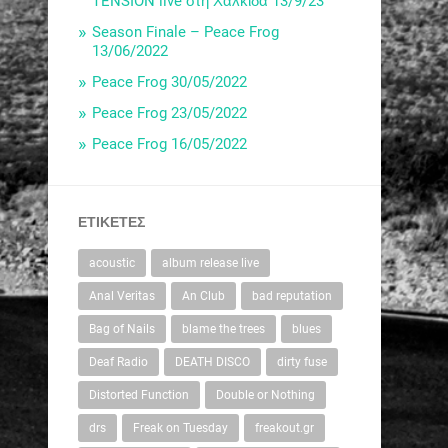
TENSION live στη Χαλκίδα 13/9/23
Season Finale – Peace Frog
13/06/2022
Peace Frog 30/05/2022
Peace Frog 23/05/2022
Peace Frog 16/05/2022
ΕΤΙΚΈΤΕΣ
acoustic
album release live
Anal Veritas
An Club
bad reputation
Bag of Nails
blame the trees
blues
Deaf Radio
DEATH DISCO
dirty fuse
Distorted Function
Double or Nothing
drs
Freak on Tuesday
freakout.gr