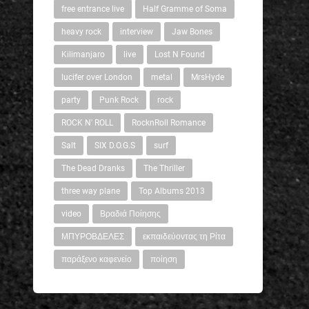
free entrance live
Half Gramme of Soma
heavy rock
interview
Jaw Bones
Kilimanjaro
live
Lost N Found
lucifer over London
metal
MrsHyde
party
Punk Rock
rock
ROCK N' ROLL
RocknRoll Romance
Salt
SIX D.O.G.S
surf
The Dead Dranks
The Thriller
three way plane
Top Albums 2013
video
Βραδιά Ποίησης
ΜΠΥΡΟΒΔΕΛΕΣ
εκπαιδεύοντας τη Ρίτα
παράξενο καφενείο
ποίηση