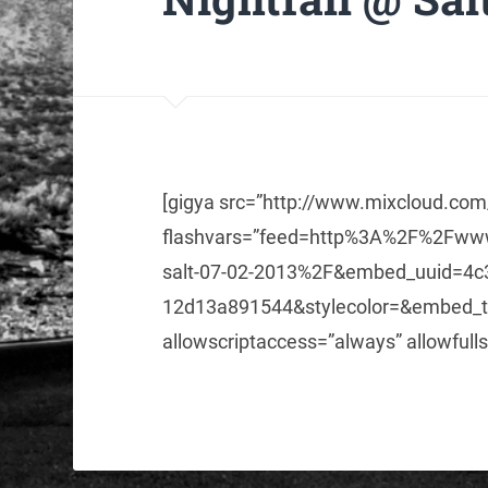
[gigya src=”http://www.mixcloud.co
flashvars=”feed=http%3A%2F%2Fwww
salt-07-02-2013%2F&embed_uuid=4c
12d13a891544&stylecolor=&embed_t
allowscriptaccess=”always” allowfulls