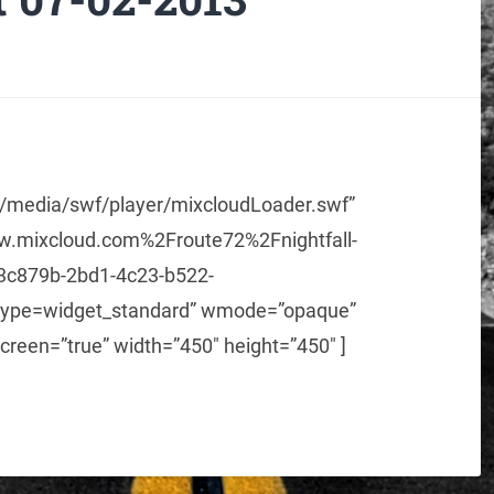
m/media/swf/player/mixcloudLoader.swf”
.mixcloud.com%2Froute72%2Fnightfall-
3c879b-2bd1-4c23-b522-
ype=widget_standard” wmode=”opaque”
creen=”true” width=”450″ height=”450″ ]