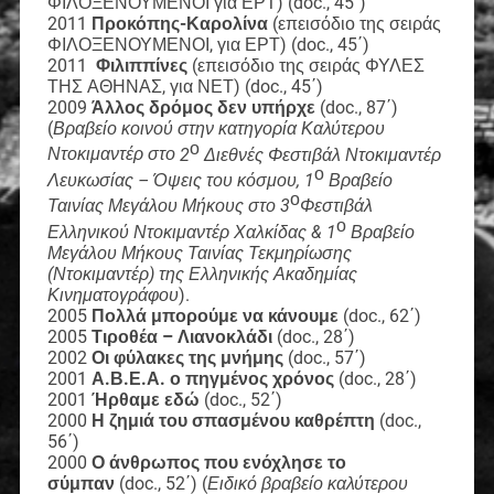
ΦΙΛΟΞΕΝΟΥΜΕΝΟΙ για ΕΡΤ) (doc., 45΄)
2011
Προκόπης-Καρολίνα
(επεισόδιο της σειράς
ΦΙΛΟΞΕΝΟΥΜΕΝΟΙ, για ΕΡΤ) (doc., 45΄)
2011
Φιλιππίνες
(επεισόδιο της σειράς ΦΥΛΕΣ
ΤΗΣ ΑΘΗΝΑΣ, για ΝΕΤ) (doc., 45΄)
2009
Άλλος δρόμος δεν υπήρχε
(doc., 87΄)
(
Βραβείο κοινού στην κατηγορία Καλύτερου
ο
Ντοκιμαντέρ στο
2
Διεθνές Φεστιβάλ Ντοκιμαντέρ
ο
Λευκωσίας – Όψεις του κόσμου, 1
Βραβείο
ο
Ταινίας Μεγάλου Μήκους στο 3
Φεστιβάλ
ο
Ελληνικού Ντοκιμαντέρ Χαλκίδας & 1
Βραβείο
Μεγάλου Μήκους Ταινίας Τεκμηρίωσης
(Ντοκιμαντέρ) της Ελληνικής Ακαδημίας
Κινηματογράφου
).
2005
Πολλά μπορούμε να κάνουμε
(doc., 62΄)
2005
Τιροθέα – Λιανοκλάδι
(doc., 28΄)
2002
Οι φύλακες της μνήμης
(doc., 57΄)
2001
Α.Β.Ε.Α. ο πηγμένος χρόνος
(doc., 28΄)
2001
Ήρθαμε εδώ
(doc., 52΄)
2000
Η ζημιά του σπασμένου καθρέπτη
(doc.,
56΄)
2000
Ο άνθρωπος που ενόχλησε το
σύμπαν
(doc., 52΄) (
Ειδικό βραβείο καλύτερου