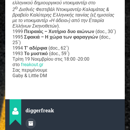
ελληνικού δημιουργικού ντοκιμαντέρ στο
ο
2
Διεθνές Φεστιβάλ Ντοκιμαντέρ Καλαμάτας &
βραβείο Καλύτερης Ελληνικής ταινίας (εξ ημισείας
με το ντοκιμαντέρ «Η άδεια») από την Εταιρία
Ελλήνων Σκηνοθετών
).
1999
Πειραιάς – Χυτήριο δυο αιώνων
(doc., 30΄)
1995
Σφακιά – Η χώρα των φαραγγιών
(doc.,
25΄)
1994
Τ’ αδέρφια
(doc., 62΄)
1993
Το μυστικό
(doc., 59΄)
Τρίτη 19 Νοεμβρίου στις 18:00 -20:00
στο
freakout.gr
Σας περιμένουμε
Gaby & Little DM
diggerfreak