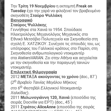
Την
Τρίτη 19 Νοεμβρίου
η εκπομπή
Freak on
Tuesday
έχει την χαρά να φιλοξενεί τον βραβευμένο
σκηνοθέτη
Σταύρο Ψυλλάκη
Βιογραφικό
Σταύρος Ψυλλάκης
Γεννήθηκε στα Χανιά το 1954. Σπούδασε
Ηλεκτρολόγος Μηχανολόγος Μηχανικός στο
Εθνικό Μετσόβιο Πολυτεχνείο και Σκηνοθεσία στη
σχολή Ε. ΧΑΤΖΙΚΟΥ. Συνέχισε τις σπουδές του, ως
υπότροφος του Γαλλικού κράτους στο Παρίσι, στη
Σκηνοθεσία ανθρωπολογικού ντοκιμαντέρ
στα AteliersVARAN. Ζει στην Αθήνα και ασχολείται
με την σκηνοθεσία και την παραγωγή ταινιών
ντοκιμαντέρ.
Επιλεκτική Φιλμογραφία
2012
ΜΕΤΑΞΑ ακούγοντας το χρόνο
(doc., 87΄)
ο
(
2
Βραβείο Ταινίας Μεγάλου Μήκους
ο
στο
6
Φεστιβάλ Ελληνικού Ντοκιμαντέρ
Χαλκίδας
).
2011
Μυλωνογιάννη 120, Χανιά
(επεισόδιο της
σειράς Docville για ΕΡΤ) (doc., 45΄)
2011
Στράτος-AliceAnne
(επεισόδιο της σειράς