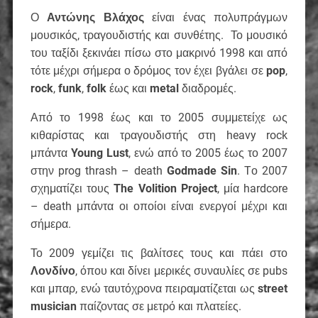
Ο
Αντώνης Βλάχος
είναι ένας πολυπράγμων
μουσικός, τραγουδιστής και συνθέτης. Το μουσικό
του ταξίδι ξεκινάει πίσω στο μακρινό 1998 και από
τότε μέχρι σήμερα ο δρόμος τον έχει βγάλει σε
pop
,
rock
,
funk
,
folk
έως και
metal
διαδρομές.
Από το 1998 έως και το 2005 συμμετείχε ως
κιθαρίστας και τραγουδιστής στη heavy rock
μπάντα
Young Lust
, ενώ από το 2005 έως το 2007
στην prog thrash – death
Godmade Sin
. Tο 2007
σχηματίζει τους
The Volition Project
, μία hardcore
– death μπάντα οι οποίοι είναι ενεργοί μέχρι και
σήμερα.
Το 2009 γεμίζει τις βαλίτσες τους και πάει στο
Λονδίνο
, όπου και δίνει μερικές συναυλίες σε pubs
και μπαρ, ενώ ταυτόχρονα πειραματίζεται ως
street
musician
παίζοντας σε μετρό και πλατείες.