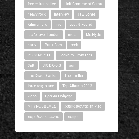
free entrance live
Half Gramme of Soma
heavy rock
interview
Jaw Bones
Kilimanjaro
live
Lost N Found
lucifer over London
metal
MrsHyde
party
Punk Rock
rock
ROCK N' ROLL
RocknRoll Romance
Salt
SIX D.O.G.S
surf
The Dead Dranks
The Thriller
three way plane
Top Albums 2013
video
Βραδιά Ποίησης
ΜΠΥΡΟΒΔΕΛΕΣ
εκπαιδεύοντας τη Ρίτα
παράξενο καφενείο
ποίηση