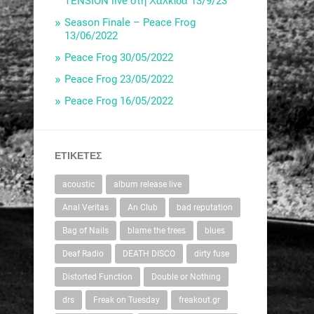
TENSION live στη Χαλκίδα 13/9/23
Season Finale – Peace Frog
13/06/2022
Peace Frog 30/05/2022
Peace Frog 23/05/2022
Peace Frog 16/05/2022
ΕΤΙΚΈΤΕΣ
acoustic
album release live
Anal Veritas
An Club
bad reputation
Bag of Nails
blame the trees
blues
Deaf Radio
DEATH DISCO
dirty fuse
Distorted Function
Double or Nothing
drs
Freak on Tuesday
freakout.gr