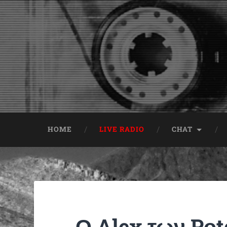
HOME
LIVE RADIO
CHAT
Ο Alex των Pοt