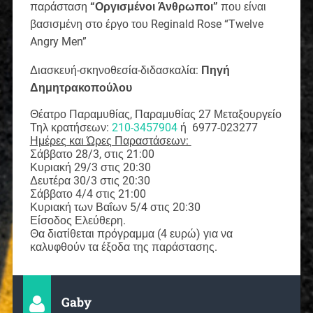
παράσταση
“Οργισμένοι Άνθρωποι”
που είναι
βασισμένη στο έργο του Reginald Rose “Twelve
Angry Men”
Διασκευή-σκηνοθεσία-διδασκαλία:
Πηγή
Δημητρακοπούλου
Θέατρο Παραμυθίας, Παραμυθίας 27 Μεταξουργείο
Τηλ κρατήσεων:
210-3457904
ή 6977-023277
Ημέρες και Ώρες Παραστάσεων:
Σάββατο 28/3, στις 21:00
Κυριακή 29/3 στις 20:30
Δευτέρα 30/3 στις 20:30
Σάββατο 4/4 στις 21:00
Κυριακή των Βαΐων 5/4 στις 20:30
Είσοδος Ελεύθερη.
Θα διατίθεται πρόγραμμα (4 ευρώ) για να
καλυφθούν τα έξοδα της παράστασης.
Gaby