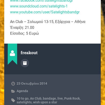
www.facebook.com/Satelightsbandgr
www.soundcloud.com/satelights-1
www.youtube.com/user/Satelightsbandgr
An Club – Σολωμού 13-15, Εξάρχεια – Αθήνα
Έναρξη: 21.00
Είσοδος: 5 Ευρώ
freakout
23 Οκτωβρίου 2014
Agenda
10 to go
,
An Club
,
bandage
,
live
,
Punk Rock
,
satelights
,
wish upon a star