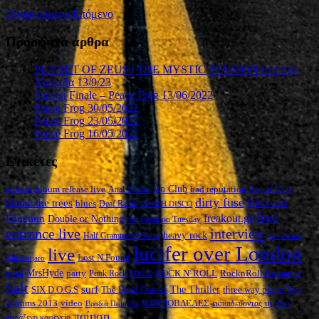
Προηγούμενο
Επόμενο
Πρόσφατα άρθρα
PLANET OF ZEUS | THE MYSTIC TENSION live στη
Χαλκίδα 13/9/23
Season Finale – Peace Frog 13/06/2022
Peace Frog 30/05/2022
Peace Frog 23/05/2022
Peace Frog 16/05/2022
Ετικέτες
An Club
album release live
bad reputation
acoustic
Anal Veritas
Bag of Nails
dirty fuse
blame the trees
Distorted
blues
Deaf Radio
DEATH DISCO
free
Function
freakout.gr
Double or Nothing
drs
Freak on Tuesday
interview
entrance live
heavy rock
Half Gramme of Soma
Jaw Bones
lucifer over London
live
Lost N Found
Kilimanjaro
rock
MrsHyde
party
ROCK N' ROLL
RocknRoll Romance
metal
Punk Rock
Salt
surf
The Thriller
three way plane
SIX D.O.G.S
The Dead Dranks
Top
ΜΠΥΡΟΒΔΕΛΕΣ
Albums 2013
video
εκπαιδεύοντας τη Ρίτα
Βραδιά Ποίησης
ποίηση
παράξενο καφενείο