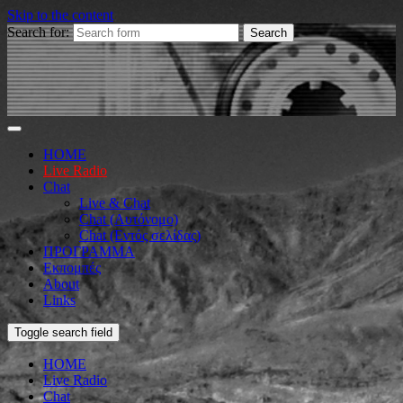
Skip to the content
Search for:
HOME
Live Radio
Chat
Live & Chat
Chat (Αυτόνομο)
Chat (Εντός σελίδας)
ΠΡΟΓΡΑΜΜΑ
Εκπομπές
About
Links
Toggle search field
HOME
Live Radio
Chat