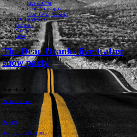
Live & Chat
Chat (Αυτόνομο)
Chat (Εντός σελίδας)
ΠΡΟΓΡΑΜΜΑ
Εκπομπές
About
Links
The Dead Dranks live + after
show party
diggerfreak
Author archive
20 Μαρτίου 2014
Agenda
live
,
The Dead Dranks