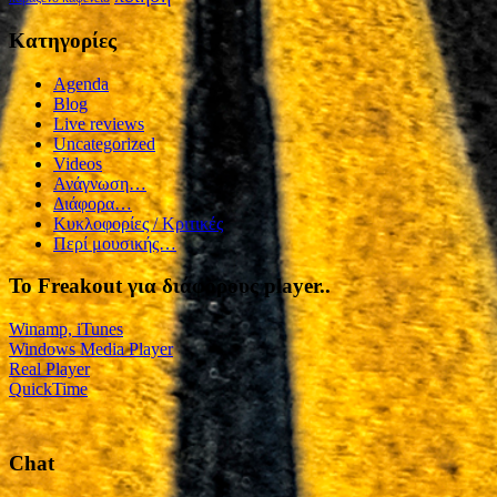
Kατηγορίες
Agenda
Blog
Live reviews
Uncategorized
Videos
Ανάγνωση…
Διάφορα…
Κυκλοφορίες / Kριτικές
Περί μουσικής…
To Freakout για διάφορους player..
Winamp, iTunes
Windows Media Player
Real Player
QuickTime
Chat