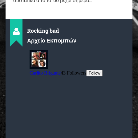
συστατικά απο το ’60 μέχρι σήμερα…
Rocking bad
Αρχείο Εκπομπών