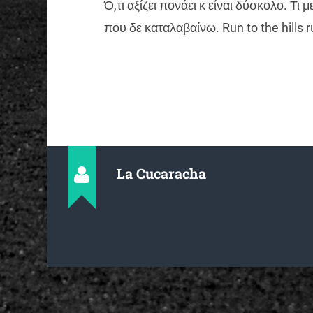
Ό,τι αξίζει πονάει κ είναι δύσκολο. Τ
που δε καταλαβαίνω. Run to the hills r
La Cucaracha