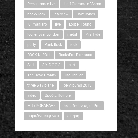
free entrance live
Half Gramme of Soma
heavy rock
interview
Jaw Bones
Kilimanjaro
live
Lost N Found
lucifer over London
metal
MrsHyde
party
Punk Rock
rock
ROCK N' ROLL
RocknRoll Romance
Salt
SIX D.O.G.S
surf
The Dead Dranks
The Thriller
three way plane
Top Albums 2013
video
Βραδιά Ποίησης
ΜΠΥΡΟΒΔΕΛΕΣ
εκπαιδεύοντας τη Ρίτα
παράξενο καφενείο
ποίηση