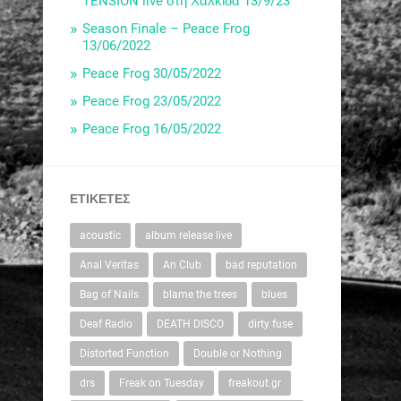
TENSION live στη Χαλκίδα 13/9/23
Season Finale – Peace Frog
13/06/2022
Peace Frog 30/05/2022
Peace Frog 23/05/2022
Peace Frog 16/05/2022
ΕΤΙΚΈΤΕΣ
acoustic
album release live
Anal Veritas
An Club
bad reputation
Bag of Nails
blame the trees
blues
Deaf Radio
DEATH DISCO
dirty fuse
Distorted Function
Double or Nothing
drs
Freak on Tuesday
freakout.gr