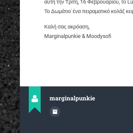
αυτή την Τρίτη, 16 Φεβρουαρίου, το L
Το Δωμάτιο˙ένα πειραματικό κολάζ κει
Καλή σας ακρόαση,
Marginalpunkie & Moodysofi
marginalpunkie