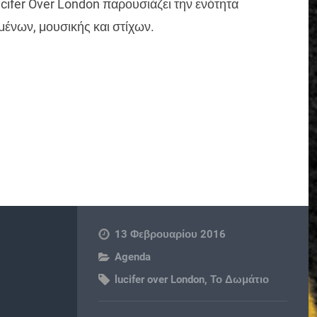
ucifer Over London παρουσιάζει την ενότητα
μένων, μουσικής και στίχων.
13 Φεβρουαρίου 2016
Agenda
lucifer over London
,
Το Δωμάτιο