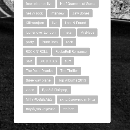
free entrance live
Half Gramme of Soma
heavy rock
interview
Jaw Bones
Kilimanjaro
live
Lost N Found
lucifer over London
metal
MrsHyde
party
Punk Rock
rock
ROCK N' ROLL
RocknRoll Romance
Salt
SIX D.O.G.S
surf
The Dead Dranks
The Thriller
three way plane
Top Albums 2013
video
Βραδιά Ποίησης
ΜΠΥΡΟΒΔΕΛΕΣ
εκπαιδεύοντας τη Ρίτα
παράξενο καφενείο
ποίηση