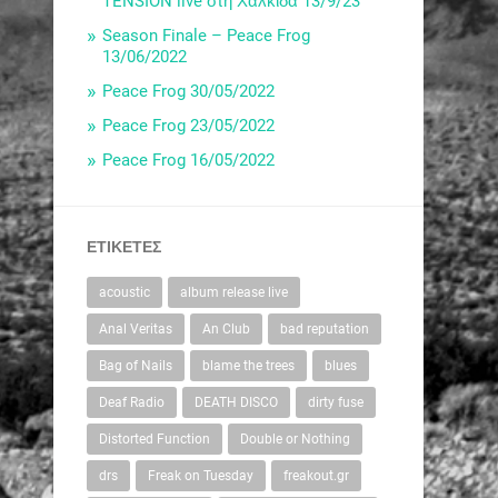
TENSION live στη Χαλκίδα 13/9/23
Season Finale – Peace Frog
13/06/2022
Peace Frog 30/05/2022
Peace Frog 23/05/2022
Peace Frog 16/05/2022
ΕΤΙΚΈΤΕΣ
acoustic
album release live
Anal Veritas
An Club
bad reputation
Bag of Nails
blame the trees
blues
Deaf Radio
DEATH DISCO
dirty fuse
Distorted Function
Double or Nothing
drs
Freak on Tuesday
freakout.gr