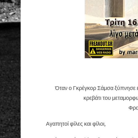
Όταν ο Γκρέγκορ Σάμσα ξύπνησε έ
κρεβάτι του μεταμορφω
Φρα
Αγαπητοί φίλες και φίλοι,