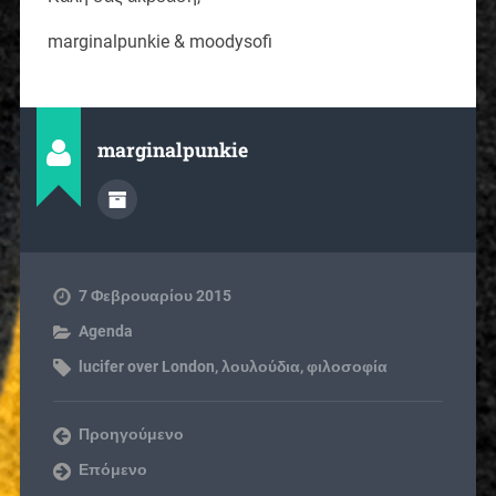
marginalpunkie & moodysofi
marginalpunkie
7 Φεβρουαρίου 2015
Agenda
lucifer over London
,
λουλούδια
,
φιλοσοφία
Προηγούμενο
Επόμενο