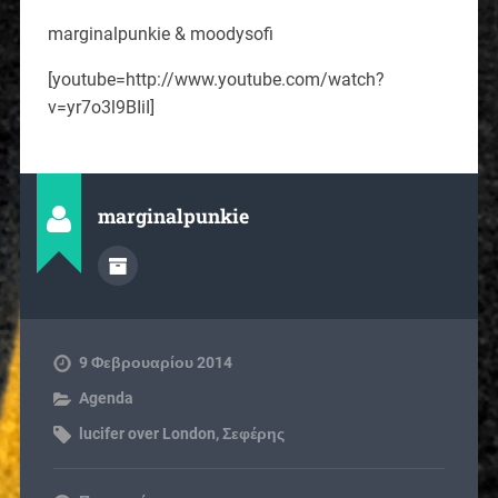
marginalpunkie & moodysofi
[youtube=http://www.youtube.com/watch?
v=yr7o3l9BIiI]
marginalpunkie
9 Φεβρουαρίου 2014
Agenda
lucifer over London
,
Σεφέρης