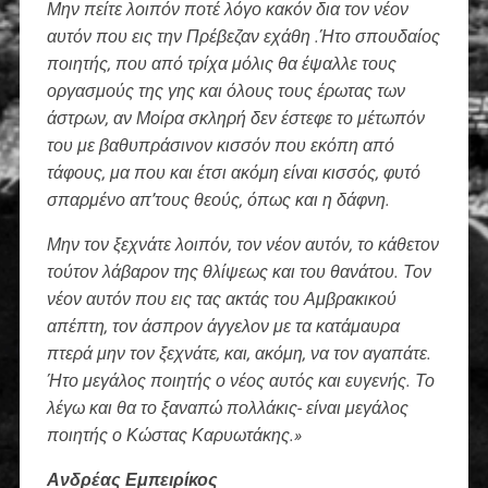
Μην πείτε λοιπόν ποτέ λόγο κακόν δια τον νέον
αυτόν που εις την Πρέβεζαν εχάθη .Ήτο σπουδαίος
ποιητής, που από τρίχα μόλις θα έψαλλε τους
οργασμούς της γης και όλους τους έρωτας των
άστρων, αν Μοίρα σκληρή δεν έστεφε το μέτωπόν
του με βαθυπράσινον κισσόν που εκόπη από
τάφους, μα που και έτσι ακόμη είναι κισσός, φυτό
σπαρμένο απ’τους θεούς, όπως και η δάφνη.
Μην τον ξεχνάτε λοιπόν, τον νέον αυτόν, το κάθετον
τούτον λάβαρον της θλίψεως και του θανάτου. Τον
νέον αυτόν που εις τας ακτάς του Αμβρακικού
απέπτη, τον άσπρον άγγελον με τα κατάμαυρα
πτερά μην τον ξεχνάτε, και, ακόμη, να τον αγαπάτε.
Ήτο μεγάλος ποιητής ο νέος αυτός και ευγενής. Το
λέγω και θα το ξαναπώ πολλάκις- είναι μεγάλος
ποιητής ο Κώστας Καρυωτάκης.»
Ανδρέας Εμπειρίκος