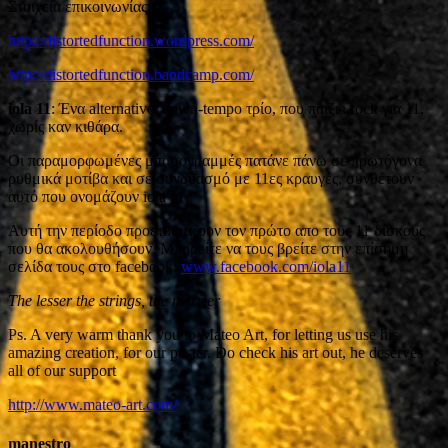
Στοιχεία επικοινωνίας:
http://distortedfunction.wordpress.com/
http://distortedfunction.bandcamp.com/
iola 11
: Ένα alternative, down-tempo τρίο, που παίζει rock για 11,
χωρίς καν κιθάρα.
Οι παραμορφωμένες μπασογραμμές πατάνε πάνω σε πρωτόγονα
ρυθμικά μοτίβα και σε συνδυασμό με 11ες κραυγές, συνθέτουν
αυτό που ονομάζουν iola 11.
Αυτή την περίοδο προετοιμάζουν τον πρώτο απο τους 11 δίσκους
που θα ακολουθήσουν. Μπορείτε να τους βρείτε στην επίσημη
σελίδα τους στο facebook:
www.facebook.com/iola11
The lesser the strings, the merrier
Ps. A very warm thank you to Mateo Art, for letting us use his
amazing creation, for our poster. Do check his art out, he deserves
all of our support
http://www.mateo-art.com/
manestro