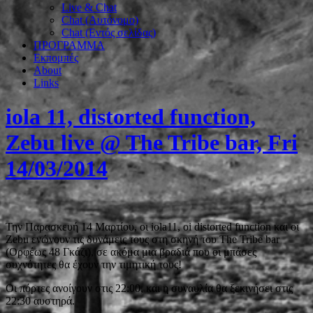
Live & Chat
Chat (Αυτόνομο)
Chat (Εντός σελίδας)
ΠΡΟΓΡΑΜΜΑ
Εκπομπές
About
Links
iola 11, distorted function,
Zebu live @ The Tribe bar, Fri
14/03/2014
Την Παρασκευή 14 Μαρτίου, οι iola11, oi distorted function και οι
Zebu ενώνουν τις δυνάμεις τους στη σκηνή του The Tribe bar
(Ορφέως 48 Γκάζι), σε ακόμα μια βραδιά που οι μπάσες
συχνότητες θα έχουν την τιμητική τους!
Οι πόρτες ανοίγουν στις 22:00, και η συναυλία θα ξεκινήσει στις
22:30 αυστηρά.