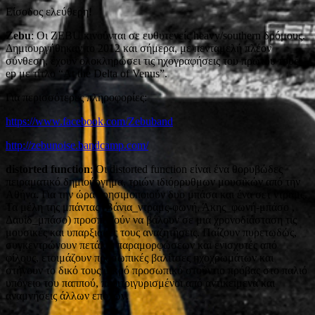
Είσοδος ελεύθερη!
Zebu
: Οι ZEBU κινούνται σε ευθυτενείς heavy/southern δρόμους.
Δημιουργήθηκαν το 2012 και σήμερα, με πενταμελή πλέον
σύνθεση, έχουν ολοκληρώσει τις ηχογραφήσεις του πρώτου τους
ep με τίτλο “At the Delta of Venus”.
Για περισσότερες πληροφορίες:
https://www.facebook.com/Zebuband
http://zebunoise.bandcamp.com/
distorted function
: Οι distorted function είναι ένα θορυβώδες
πειραματικό δημιούργημα, τριών ιδιόρρυθμων μουσικών από την
Αθήνα. Για την ώρα χρησιμοποιούν δυο μπάσα και ένα σετ ντραμς.
Τα μέλη της μπάντας (Βάνια_ντραμς-φωνή, Άκης_φωνή-μπάσο ,
Δαυίδ_μπάσο) προσπαθούν να βάλουν σε μια χρονοδιάσταση τις
μουσικές και υπαρξιακές τους αναζητήσεις. Παίζουν πυρετωδώς,
συγκεντρώνουν πετάλια παραμορφώσεων και ενισχυτές από
φίλους, ετοιμάζουν προσωπικές βαλίτσες ηχοχρωμάτων και
στήνουν το δικό τους μικρό προσωπικό στούντιο πρόβας στο παλιό
υπόγειο του παππού, περιτριγυρισμένοι από αντικείμενα και
αναμνήσεις άλλων εποχών.