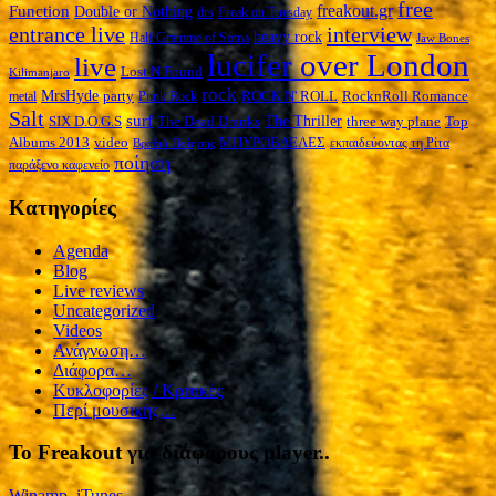
free
Function
freakout.gr
Double or Nothing
drs
Freak on Tuesday
interview
entrance live
heavy rock
Half Gramme of Soma
Jaw Bones
lucifer over London
live
Lost N Found
Kilimanjaro
rock
MrsHyde
party
ROCK N' ROLL
RocknRoll Romance
metal
Punk Rock
Salt
surf
The Thriller
three way plane
SIX D.O.G.S
The Dead Dranks
Top
ΜΠΥΡΟΒΔΕΛΕΣ
Albums 2013
video
εκπαιδεύοντας τη Ρίτα
Βραδιά Ποίησης
ποίηση
παράξενο καφενείο
Kατηγορίες
Agenda
Blog
Live reviews
Uncategorized
Videos
Ανάγνωση…
Διάφορα…
Κυκλοφορίες / Kριτικές
Περί μουσικής…
To Freakout για διάφορους player..
Winamp, iTunes