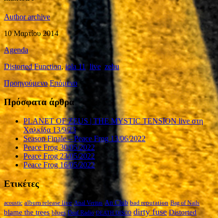
Author archive
10 Μαρτίου 2014
Agenda
Distorted Function
,
iola 11
,
live
,
zebu
Προηγούμενο
Επόμενο
Πρόσφατα άρθρα
PLANET OF ZEUS | THE MYSTIC TENSION live στη
Χαλκίδα 13/9/23
Season Finale – Peace Frog 13/06/2022
Peace Frog 30/05/2022
Peace Frog 23/05/2022
Peace Frog 16/05/2022
Ετικέτες
An Club
album release live
bad reputation
acoustic
Anal Veritas
Bag of Nails
dirty fuse
blame the trees
Distorted
blues
Deaf Radio
DEATH DISCO