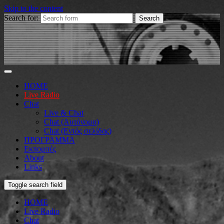
Skip to the content
Search for:
HOME
Live Radio
Chat
Live & Chat
Chat (Αυτόνομο)
Chat (Εντός σελίδας)
ΠΡΟΓΡΑΜΜΑ
Εκπομπές
About
Links
Toggle search field
HOME
Live Radio
Chat