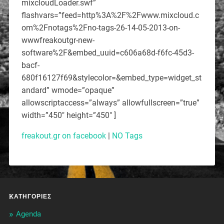
mixcloudLoader.swf”
flashvars=”feed=http%3A%2F%2Fwww.mixcloud.c
om%2Fnotags%2Fno-tags-26-14-05-2013-on-
wwwfreakoutgr-new-
software%2F&embed_uuid=c606a68d-f6fc-45d3-
bacf-
680f16127f69&stylecolor=&embed_type=widget_st
andard” wmode=”opaque”
allowscriptaccess=”always” allowfullscreen=”true”
width=”450″ height=”450″ ]
freakout.gr on facebook
|
NO Tags
KΑΤΗΓΟΡΊΕΣ
Agenda