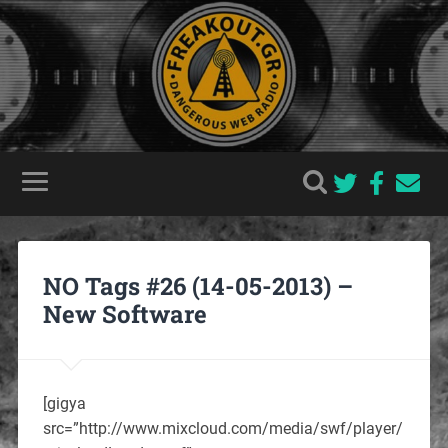
NO Tags #26 (14-05-2013) –
New Software
[gigya
src=”http://www.mixcloud.com/media/swf/player/