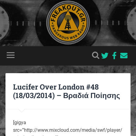
Lucifer Over London #48
(18/03/2014) – Βραδιά Ποίησης
[gigya
src=”http://www.mixcloud.com/media/swf/player/