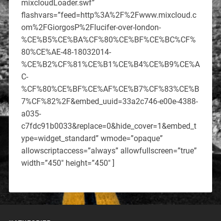
mixcloudLoader.swf”
flashvars=”feed=http%3A%2F%2Fwww.mixcloud.c
om%2FGiorgosP%2Flucifer-over-london-
%CE%B5%CE%BA%CF%80%CE%BF%CE%BC%CF%
80%CE%AE-48-18032014-
%CE%B2%CF%81%CE%B1%CE%B4%CE%B9%CE%A
C-
%CF%80%CE%BF%CE%AF%CE%B7%CF%83%CE%B
7%CF%82%2F&embed_uuid=33a2c746-e00e-4388-
a035-
c7fdc91b0033&replace=0&hide_cover=1&embed_t
ype=widget_standard” wmode=”opaque”
allowscriptaccess=”always” allowfullscreen=”true”
width=”450″ height=”450″ ]