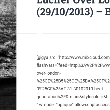
(29/10/2013) – 
[gigya src=”http://www.mixcloud.co
flashvars=”feed=http%3A%2F%2Fwww
over-london-
%25CE%25B5%25CE%25BA%25CF%2
0%25CE%25AE-31-30102013-beat-
generation%2F&mini=&stylecolor=&h
” wmode=”opaque” allowscriptaccess=