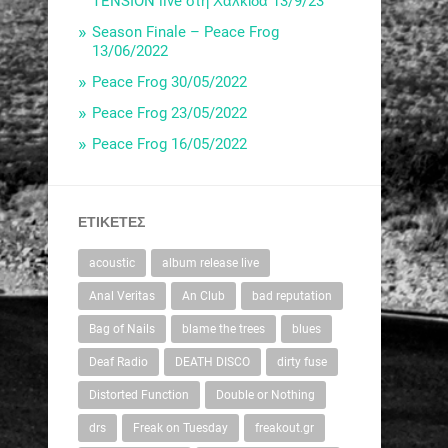
TENSION live στη Χαλκίδα 13/9/23
Season Finale – Peace Frog
13/06/2022
Peace Frog 30/05/2022
Peace Frog 23/05/2022
Peace Frog 16/05/2022
ΕΤΙΚΈΤΕΣ
acoustic
album release live
Anal Veritas
An Club
bad reputation
Bag of Nails
blame the trees
blues
Deaf Radio
DEATH DISCO
dirty fuse
Distorted Function
Double or Nothing
drs
Freak on Tuesday
freakout.gr