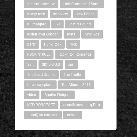
free entrance live
Half Gramme of Soma
heavy rock
interview
Jaw Bones
Kilimanjaro
live
Lost N Found
lucifer over London
metal
MrsHyde
party
Punk Rock
rock
ROCK N' ROLL
RocknRoll Romance
Salt
SIX D.O.G.S
surf
The Dead Dranks
The Thriller
three way plane
Top Albums 2013
video
Βραδιά Ποίησης
ΜΠΥΡΟΒΔΕΛΕΣ
εκπαιδεύοντας τη Ρίτα
παράξενο καφενείο
ποίηση