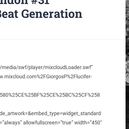
Beat Generation
m/media/swf/player/mixcloudLoader.swf”
.mixcloud.com%2FGiorgosP%2Flucifer-
580%25CE%25BF%25CE%25BC%25CF%258
ide_artwork=&embed_type=widget_standard
”always” allowfullscreen=”true” width=”450″